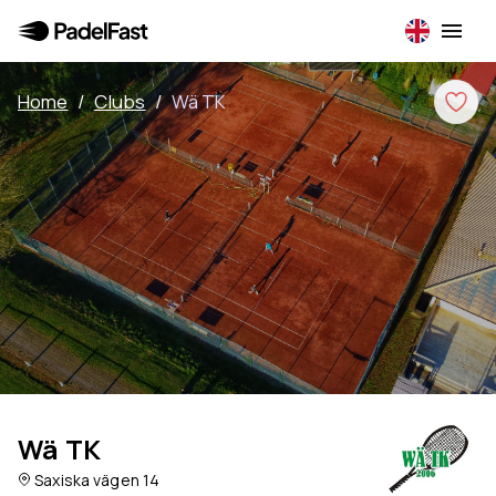
Home
/
Clubs
/
Wä TK
Wä TK
Saxiska vägen 14