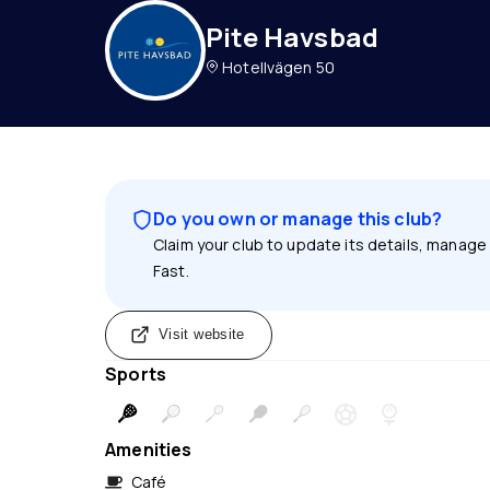
Pite Havsbad
Hotellvägen 50
Do you own or manage this club?
Claim your club to update its details, manage
Fast.
Visit website
Sports
Amenities
Café