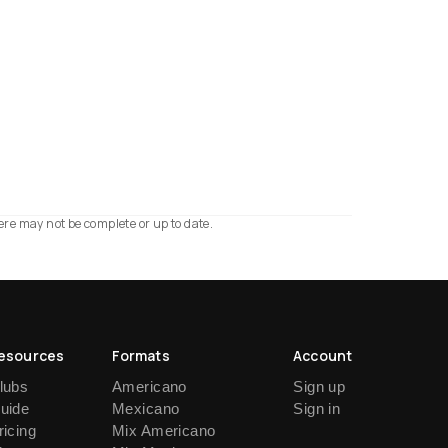
ere may not be complete or up to date.
esources
Formats
Account
lubs
Americano
Sign up
uide
Mexicano
Sign in
ricing
Mix Americano