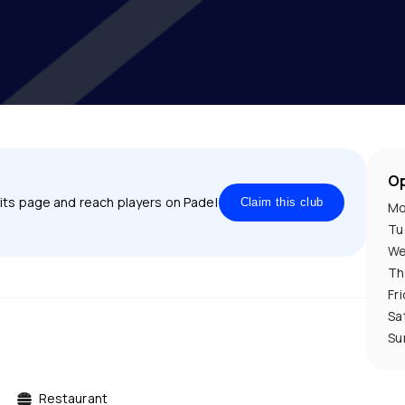
Op
 its page and reach players on Padel
Claim this club
Mo
Tu
We
Th
Fr
Sa
Su
Restaurant