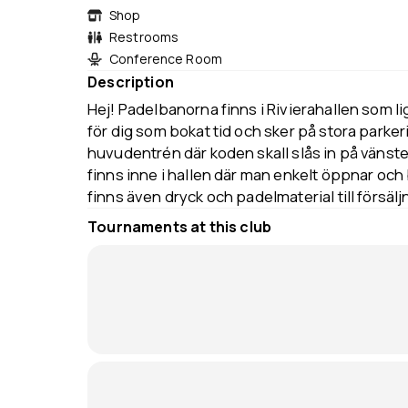
Shop
Restrooms
Conference Room
Description
Hej! Padelbanorna finns i Rivierahallen som lig
för dig som bokat tid och sker på stora parke
huvudentrén där koden skall slås in på vänst
finns inne i hallen där man enkelt öppnar och
finns även dryck och padelmaterial till försälj
Tournaments at this club