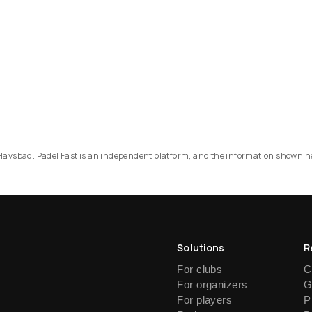
ite Havsbad. Padel Fast is an independent platform, and the information shown h
Solutions
R
For clubs
C
For organizers
G
For players
P