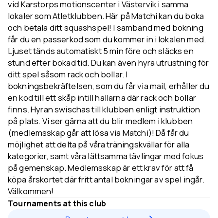
vid Karstorps motionscenter i Västervik i samma
lokaler som Atletklubben. Här på Matchi kan du boka
och betala ditt squashspel! I samband med bokning
får du en passerkod som du kommer in i lokalen med.
Ljuset tänds automatiskt 5 min före och släcks en
stund efter bokad tid. Du kan även hyra utrustning för
ditt spel såsom rack och bollar. I
bokningsbekräftelsen, som du får via mail, erhåller du
en kod till ett skåp intill hallarna där rack och bollar
finns. Hyran swischas till klubben enligt instruktion
på plats. Vi ser gärna att du blir medlem i klubben
(medlemsskap går att lösa via Matchi)! Då får du
möjlighet att delta på våra träningskvällar för alla
kategorier, samt våra lättsamma tävlingar med fokus
på gemenskap. Medlemsskap är ett krav för att få
köpa årskortet där fritt antal bokningar av spel ingår.
Välkommen!
Tournaments at this club