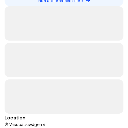
Run a tournament here
Location
Vassbäcksvägen 4