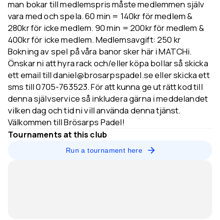
man bokar till medlemspris måste medlemmen själv
vara med och spela. 60 min = 140kr för medlem &
280kr för icke medlem. 90 min = 200kr för medlem &
400kr för icke medlem. Medlemsavgift: 250 kr
Bokning av spel på våra banor sker här i MATCHi.
Önskar ni att hyra rack och/eller köpa bollar så skicka
ett email till daniel@brosarpspadel.se eller skicka ett
sms till 0705-763523. För att kunna ge ut rätt kod till
denna självservice så inkludera gärna i meddelandet
vilken dag och tid ni vill använda denna tjänst.
Välkommen till Brösarps Padel!
Tournaments at this club
Run a tournament here