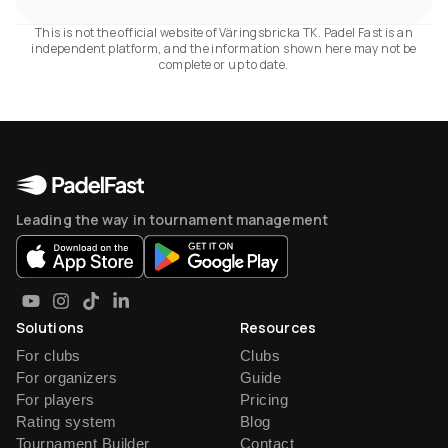
This is not the official website of Väringsbricka TK. Padel Fast is an
independent platform, and the information shown here may not be
complete or up to date.
Leading the way in tournament management
Solutions
Resources
For clubs
Clubs
For organizers
Guide
For players
Pricing
Rating system
Blog
Tournament Builder
Contact