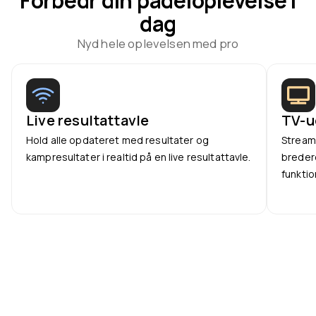
Forbedr din padeloplevelse i
dag
Nyd hele oplevelsen med pro
Live resultattavle
TV-u
Hold alle opdateret med resultater og
Stream 
kampresultater i realtid på en live resultattavle.
breder
funktio