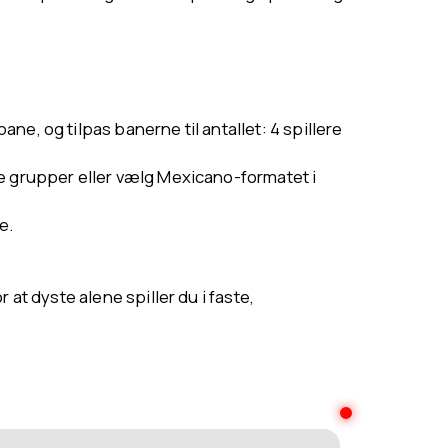
ane, og tilpas banerne til antallet: 4 spillere
ate grupper eller vælg Mexicano-formatet i
e.
at dyste alene spiller du i faste,