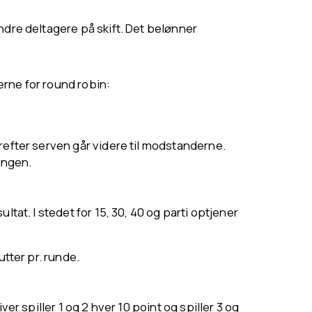
ndre deltagere på skift. Det belønner
erne for round robin:
vorefter serven går videre til modstanderne.
ingen.
tat. I stedet for 15, 30, 40 og parti optjener
utter pr. runde.
ver spiller 1 og 2 hver 10 point og spiller 3 og