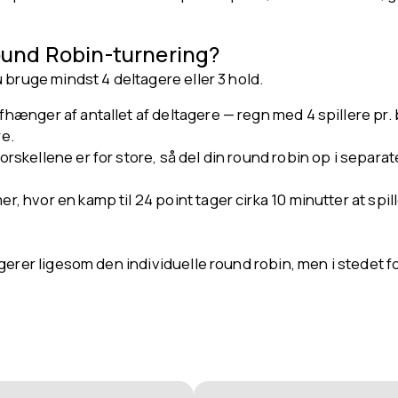
und Robin-turnering?
 bruge mindst 4 deltagere eller 3 hold.
fhænger af antallet af deltagere — regn med 4 spillere pr. b
re.
forskellene er for store, så del din round robin op i separ
r, hvor en kamp til 24 point tager cirka 10 minutter at spill
erer ligesom den individuelle round robin, men i stedet for 