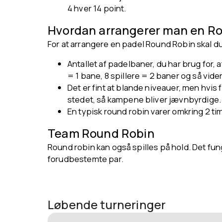
4 hver 14 point.
Hvordan arrangerer man en Ro
For at arrangere en padel Round Robin skal du
Antallet af padelbaner, du har brug for, a
= 1 bane, 8 spillere = 2 baner og så vide
Det er fint at blande niveauer, men hvis 
stedet, så kampene bliver jævnbyrdige.
En typisk round robin varer omkring 2 time
Team Round Robin
Round robin kan også spilles på hold. Det fung
forudbestemte par.
Løbende turneringer