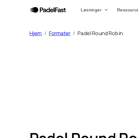
Løsninger
Ressourc
Hjem
/
Formater
/
Padel Round Robin