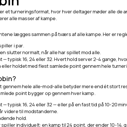
bin
er et turneringsformat, hvor hver deltager møder alle de a
terer alle masser af kampe.
ointene lægges sammen på tværs af alle kampe. Her er regl
iller i par.
 slutter normalt, når alle har spillet mod alle.
int — typisk 16, 24 eller 32. Hvert hold server 2-4 gange, h
ren eller holdet med flest samlede point gennem hele turner
obin?
et gennem hele alle-mod-alle betyder mere end ét stort resul
e samlede point bygger op gennem hver kamp.
t — typisk 16, 24 eller 32 — eller på en fast tid på 10-20 min
år videre til modstanderne.
indende hold.
 spiller individuelt: en kamp til 24 point, der ender 10-14, gi