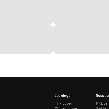
Løsninger
Ressou
Til klubber
Klubber
Til arrangører
Guide