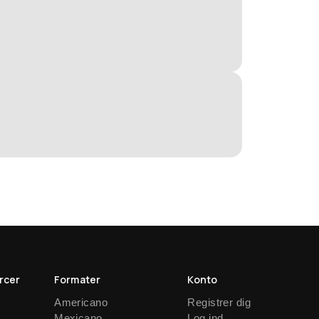
rcer
Formater
Konto
Americano
Registrer dig
Mexicano
Log ind