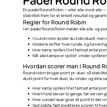
Padel Round Ro
En padel Round Robin — eller alle-mod-alle — 
stabilitet frem for et enkelt resultat og garan
Regler for Round Robin
I en padel Round Robin møder alle alle, og p
I round robin dyster du individuelt, men sp
Holdene skifter hver runde, og turneringen
Hver kamp spilles til et fastsat antal po
Når alle kampe er spillet, vinder spille
Hvordan scorer man i Round R
Round robin bruger point pr. duel, så stabilit
du ét point for hver duel, du vinder, og din
Hver kamp spilles til et fastsat antal poin
Hvert hold server to gange, før serven g
Hver vundet duel giver ét point til det v
Ved sidste fløjt krediteres scoren til hver