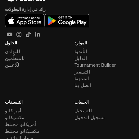
رائد في إدارة البطولات
الموارد
الحلول
الأندية
للنوادي
الدليل
للمنظِّمين
Tournament Builder
للّاعبين
التسعير
المدونة
اتصل بنا
الحساب
التنسيقات
التسجيل
أمريكانو
تسجيل الدخول
مكسيكانو
أمريكانو مختلط
مكسيكانو مختلط
مسار الفائزين