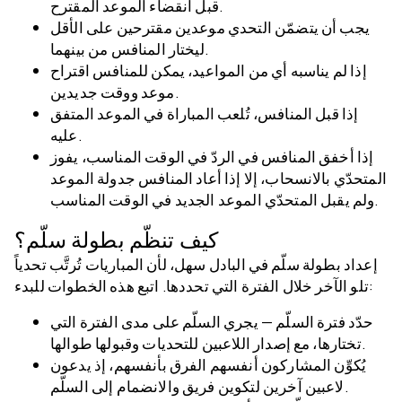
قبل انقضاء الموعد المقترح.
يجب أن يتضمّن التحدي موعدين مقترحين على الأقل
ليختار المنافس من بينهما.
إذا لم يناسبه أي من المواعيد، يمكن للمنافس اقتراح
موعد ووقت جديدين.
إذا قبل المنافس، تُلعب المباراة في الموعد المتفق
عليه.
إذا أخفق المنافس في الردّ في الوقت المناسب، يفوز
المتحدّي بالانسحاب، إلا إذا أعاد المنافس جدولة الموعد
ولم يقبل المتحدّي الموعد الجديد في الوقت المناسب.
كيف تنظّم بطولة سلّم؟
إعداد بطولة سلّم في البادل سهل، لأن المباريات تُرتَّب تحدياً
تلو الآخر خلال الفترة التي تحددها. اتبع هذه الخطوات للبدء:
حدّد فترة السلّم — يجري السلّم على مدى الفترة التي
تختارها، مع إصدار اللاعبين للتحديات وقبولها طوالها.
يُكوِّن المشاركون أنفسهم الفرق بأنفسهم، إذ يدعون
لاعبين آخرين لتكوين فريق والانضمام إلى السلّم.