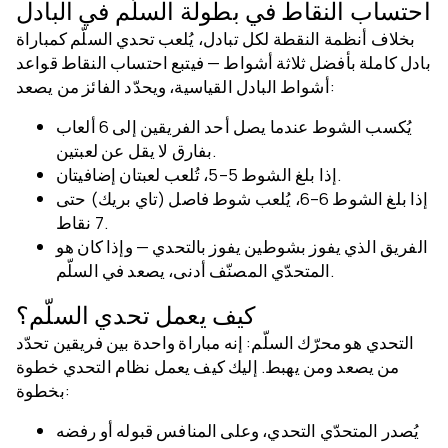
احتساب النقاط في بطولة السلّم في البادل
بخلاف أنظمة النقطة لكل تبادل، يُلعب تحدي السلّم كمباراة
بادل كاملة بأفضل ثلاثة أشواط — فيتبع احتساب النقاط قواعد
أشواط البادل القياسية، ويحدّد الفائز من يصعد:
يُكسب الشوط عندما يصل أحد الفريقين إلى 6 ألعاب
بفارق لا يقل عن لعبتين.
إذا بلغ الشوط 5–5، تُلعب لعبتان إضافيتان.
إذا بلغ الشوط 6–6، يُلعب شوط فاصل (تاي بريك) حتى
7 نقاط.
الفريق الذي يفوز بشوطين يفوز بالتحدي — وإذا كان هو
المتحدّي المصنّف أدنى، يصعد في السلّم.
كيف يعمل تحدي السلّم؟
التحدي هو محرّك السلّم: إنه مباراة واحدة بين فريقين تحدّد
من يصعد ومن يهبط. إليك كيف يعمل نظام التحدي خطوة
بخطوة:
يُصدر المتحدّي التحدي، وعلى المنافس قبوله أو رفضه