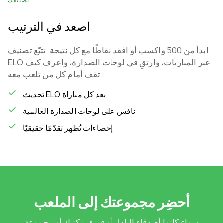
تصنيفك
اصعد في الترتيب
ابدأ من 500 واكسب أو افقد نقاطًا مع كل نتيجة. تتبّع تصنيف
ELO عبر المباريات، وارتقِ في لوحات الصدارة، واعرف كيف
تقف أمام كل من تلعب معه.
تحديث ELO بعد كل مباراة
نافس على لوحات الصدارة العالمية
إحصاءات تُظهر تقدّمًا حقيقيًا
أحضِر مجموعتك إلى الملعب
سواء كانوا أصدقاء البادل أو فريق مكتبك أو مجموعة