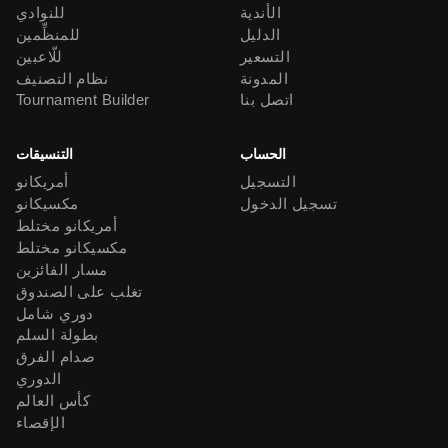
الأندية
للنوادي
الدليل
للمنظِّمين
التسعير
للّاعبين
المدونة
نظام التصنيف
اتصل بنا
Tournament Builder
الحساب
التنسيقات
التسجيل
أمريكانو
تسجيل الدخول
مكسيكانو
أمريكانو مختلط
مكسيكانو مختلط
مسار الفائزين
تغلب على الصندوق
دوري شامل
بطولة السلم
صدام الفرق
الدوري
كأس العالم
الإقصاء