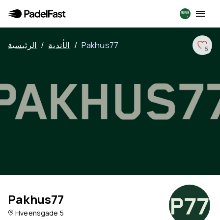
Pakhus77
/
الأندية
/
الرئيسية
5
Pakhus77
Hveensgade 5