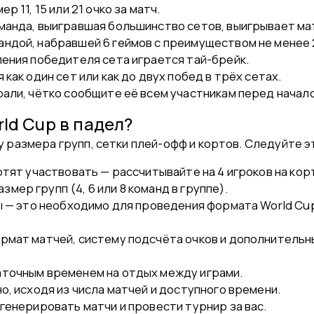
 11, 15 или 21 очко за матч.
манда, выигравшая большинство сетов, выигрывает ма
ндой, набравшей 6 геймов с преимуществом не менее 
ления победителя сета играется тай-брейк.
как один сет или как до двух побед в трёх сетах.
рали, чётко сообщите её всем участникам перед начал
ld Cup в падел?
 размера групп, сетки плей-офф и кортов. Следуйте э
отят участвовать — рассчитывайте на 4 игроков на кор
ер групп (4, 6 или 8 команд в группе).
пы — это необходимо для проведения формата World Cu
рмат матчей, систему подсчёта очков и дополнительны
аточным временем на отдых между играми.
о, исходя из числа матчей и доступного времени.
генерировать матчи и провести турнир за вас.