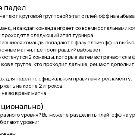
в падел
етают круговой групповой этап с плей-офф на выбывани
команд, и каждая команда играет со всеми остальными к
ы проходят в следующий этап турнира.
вавшиеся команды попадают в фазу плей-офф на выбыв
ночные матчи, где проигравший выбывает.
 останутся 2 команды, которые затем встречаются в 
чков в группе, кто проходит дальше, решают дополни
ах для падел по официальным правилам и регламенту.
жать на корте 2 игроков.
не во время матча.
опционально)
 разного уровня? Вы можете разделить плей-офф на у
аботают уровни:
ровнем.