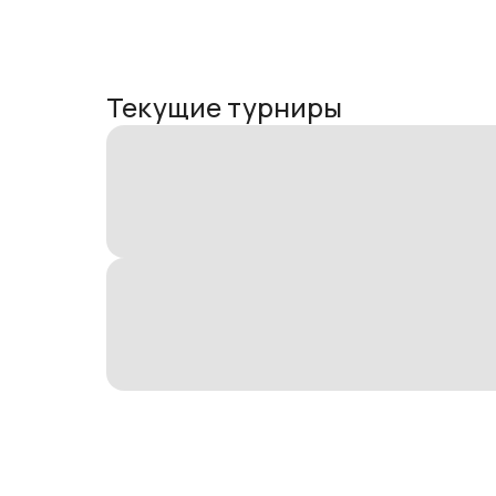
Текущие турниры