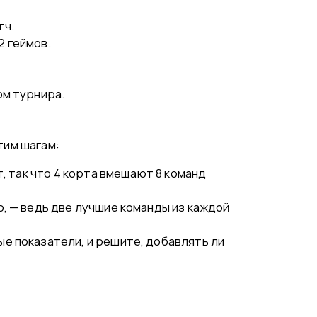
тч.
2 геймов.
ом турнира.
тим шагам:
т, так что 4 корта вмещают 8 команд
p, — ведь две лучшие команды из каждой
е показатели, и решите, добавлять ли