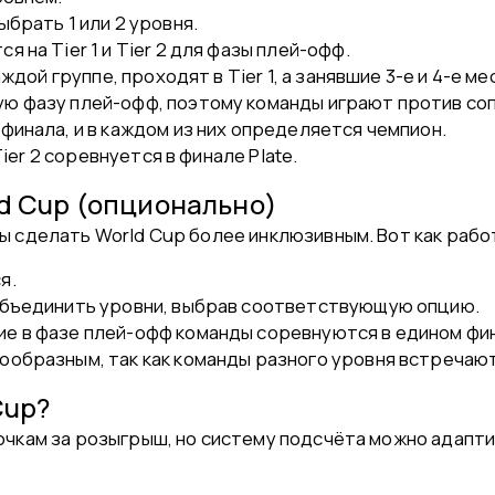
брать 1 или 2 уровня.
 на Tier 1 и Tier 2 для фазы плей-офф.
ждой группе, проходят в Tier 1, а занявшие 3-е и 4-е ме
ю фазу плей-офф, поэтому команды играют против соп
финала, и в каждом из них определяется чемпион.
Tier 2 соревнуется в финале Plate.
d Cup (опционально)
ы сделать World Cup более инклюзивным. Вот как раб
я.
объединить уровни, выбрав соответствующую опцию.
е в фазе плей-офф команды соревнуются в едином фин
образным, так как команды разного уровня встречают
Cup?
очкам за розыгрыш, но систему подсчёта можно адапти