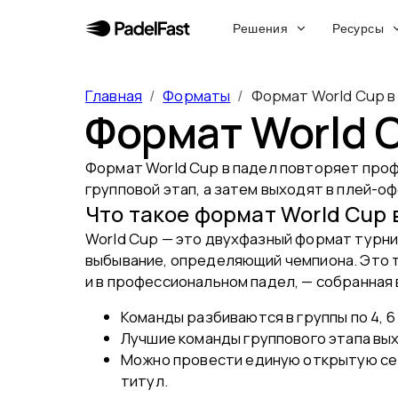
Решения
Ресурсы
Главная
/
Форматы
/
Формат World Cup в
Формат World 
Формат World Cup в падел повторяет проф
групповой этап, а затем выходят в плей-оф
Что такое формат World Cup 
World Cup — это двухфазный формат турни
выбывание, определяющий чемпиона. Это т
и в профессиональном падел, — собранная 
Команды разбиваются в группы по 4, 6 
Лучшие команды группового этапа вых
Можно провести единую открытую сет
титул.