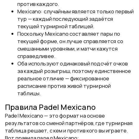
против каждого.
Mexicano: случайным является только первый
тур — каждый последующий задаётся
текущей турнирной таблицей.
Поскольку Mexicano составляет пары по
текущей форме, он лучше справляется со
смешанными уровнями, и матчи кажутся
справедливее.
Оба используют одинаковый подсчёт очков
за каждый розыгрыш, поэтому единственное
реальное отличие — фиксированное
расписание против живой турнирной
таблицы.
Правила Padel Mexicano
Padel Mexicano — это формат на основе
результатов со сменой партнёров, где турнирная
таблица решает, с кем и против кого вы играете.
Вот правила падел Mexicano: