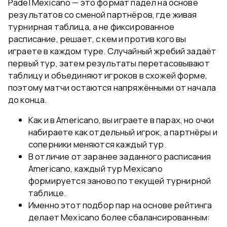
Padel Mexicano — это формат падел на основе
результатов со сменой партнёров, где живая
турнирная таблица, а не фиксированное
расписание, решает, с кем и против кого вы
играете в каждом туре. Случайный жребий задаёт
первый тур, затем результаты перетасовывают
таблицу и объединяют игроков в схожей форме,
поэтому матчи остаются напряжёнными от начала
до конца.
Как и в Americano, вы играете в парах, но очки
набираете как отдельный игрок, а партнёры и
соперники меняются каждый тур.
В отличие от заранее заданного расписания
Americano, каждый тур Mexicano
формируется заново по текущей турнирной
таблице.
Именно этот подбор пар на основе рейтинга
делает Mexicano более сбалансированным: