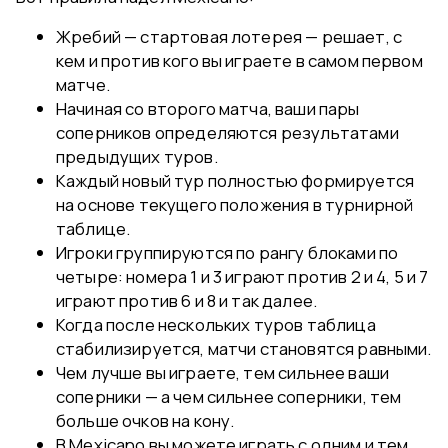
Жребий — стартовая лотерея — решает, с
кем и против кого вы играете в самом первом
матче.
Начиная со второго матча, ваши пары
соперников определяются результатами
предыдущих туров.
Каждый новый тур полностью формируется
на основе текущего положения в турнирной
таблице.
Игроки группируются по рангу блоками по
четыре: номера 1 и 3 играют против 2 и 4, 5 и 7
играют против 6 и 8 и так далее.
Когда после нескольких туров таблица
стабилизируется, матчи становятся равными.
Чем лучше вы играете, тем сильнее ваши
соперники — а чем сильнее соперники, тем
больше очков на кону.
В Mexicano вы можете играть с одним и тем