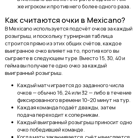
же игроком и против него более одного раза.
Как считаются очки в Mexicano?
В Mexicano используется подсчёт очков за каждый
розыгрыш, и поскольку турнирная таблица
строится прямо из этих общих счётов, каждое
выигранное очко влияет на то, против кого вы
сыграете в следующем туре. Вместо 15, 30, 40 и
гейма вы получаете одно очко за каждый
выигранный розыгрыш.
Каждый матч играется до заданного числа
очков — обычно 16, 24 или 32 — либо в течение
фиксированного времени 10–20 минут на тур.
Каждая команда подаёт дважды, затем
подача переходит к соперникам.
Каждый выигранный розыгрыш приносит одно
очко победившей команде.
Когда матч заканчивается, счёт начисляется