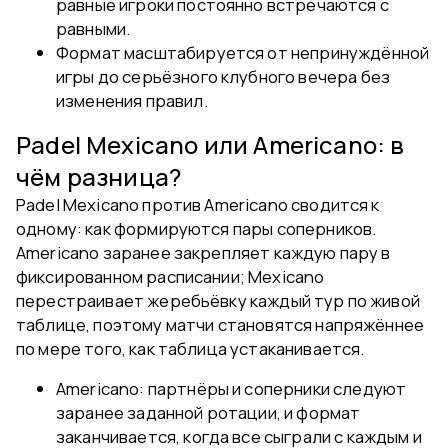
равные игроки постоянно встречаются с
равными.
Формат масштабируется от непринуждённой
игры до серьёзного клубного вечера без
изменения правил.
Padel Mexicano или Americano: в
чём разница?
Padel Mexicano против Americano сводится к
одному: как формируются пары соперников.
Americano заранее закрепляет каждую пару в
фиксированном расписании; Mexicano
перестраивает жеребьёвку каждый тур по живой
таблице, поэтому матчи становятся напряжённее
по мере того, как таблица устаканивается.
Americano: партнёры и соперники следуют
заранее заданной ротации, и формат
заканчивается, когда все сыграли с каждым и