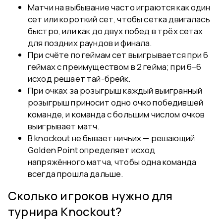
Матчи на выбывание часто играются как один
сет или короткий сет, чтобы сетка двигалась
быстро, или как до двух побед в трёх сетах
для поздних раундов и финала.
При счёте по геймам сет выигрывается при 6
геймах с преимуществом в 2 гейма; при 6–6
исход решает тай-брейк.
При очках за розыгрыш каждый выигранный
розыгрыш приносит одно очко победившей
команде, и команда с большим числом очков
выигрывает матч.
В knockout не бывает ничьих — решающий
Golden Point определяет исход
напряжённого матча, чтобы одна команда
всегда прошла дальше.
Сколько игроков нужно для
турнира Knockout?