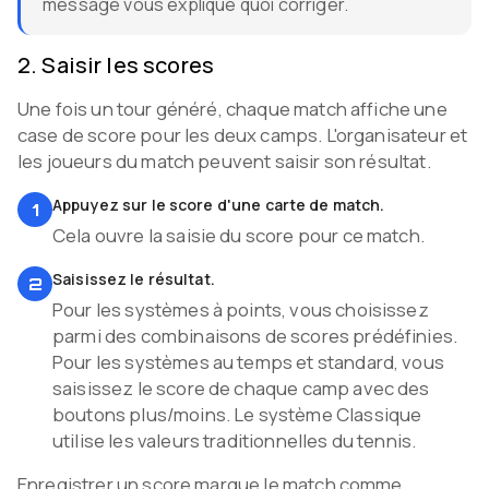
message vous explique quoi corriger.
2
.
Saisir les scores
Une fois un tour généré, chaque match affiche une
case de score pour les deux camps. L'organisateur et
les joueurs du match peuvent saisir son résultat.
Appuyez sur le score d'une carte de match.
1
Cela ouvre la saisie du score pour ce match.
Saisissez le résultat.
2
Pour les systèmes à points, vous choisissez
parmi des combinaisons de scores prédéfinies.
Pour les systèmes au temps et standard, vous
saisissez le score de chaque camp avec des
boutons plus/moins. Le système Classique
utilise les valeurs traditionnelles du tennis.
Enregistrer un score marque le match comme