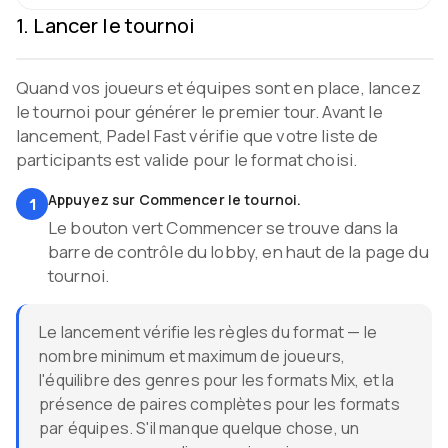
1
.
Lancer le tournoi
Quand vos joueurs et équipes sont en place, lancez
le tournoi pour générer le premier tour. Avant le
lancement, Padel Fast vérifie que votre liste de
participants est valide pour le format choisi.
Appuyez sur Commencer le tournoi.
1
Le bouton vert Commencer se trouve dans la
barre de contrôle du lobby, en haut de la page du
tournoi.
Le lancement vérifie les règles du format — le
nombre minimum et maximum de joueurs,
l'équilibre des genres pour les formats Mix, et la
présence de paires complètes pour les formats
par équipes. S'il manque quelque chose, un