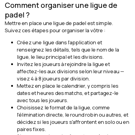
Comment organiser une ligue de
padel ?
Mettre en place une ligue de padel est simple.
Suivez ces étapes pour organiser la vôtre :
Créez une ligue dans l'application et
renseignez les détails, tels que le nom de la
ligue, le lieu principal et les divisions.
Invitez les joueurs à rejoindre la ligue et
affectez-les aux divisions selon leur niveau —
visez 4 à 8 joueurs par division.
Mettez en place le calendrier, y compris les
dates et heures des matchs, et partagez-le
avec tous les joueurs.
Choisissez le format de la ligue, comme
l'élimination directe, le round robin ou autres, et
décidez si les joueurs s'affrontent en solo ou en
paires fixes.