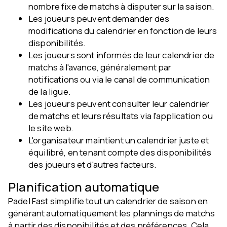
nombre fixe de matchs à disputer sur la saison.
Les joueurs peuvent demander des
modifications du calendrier en fonction de leurs
disponibilités.
Les joueurs sont informés de leur calendrier de
matchs à l'avance, généralement par
notifications ou via le canal de communication
de la ligue.
Les joueurs peuvent consulter leur calendrier
de matchs et leurs résultats via l'application ou
le site web.
L'organisateur maintient un calendrier juste et
équilibré, en tenant compte des disponibilités
des joueurs et d'autres facteurs.
Planification automatique
Padel Fast simplifie tout un calendrier de saison en
générant automatiquement les plannings de matchs
à partir des disponibilités et des préférences. Cela