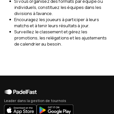
Si vous organisez des formats par équipe ou
individuels, constituez les équipes dans les
divisions à l'avance.
Encouragez les joueurs à participer à leurs
matchs et à tenir leurs résultats à jour.
Surveillez le classement et gérez les
promotions, les relégations et les ajustements
de calendrier au besoin.
Leader dans la gestion de tournois