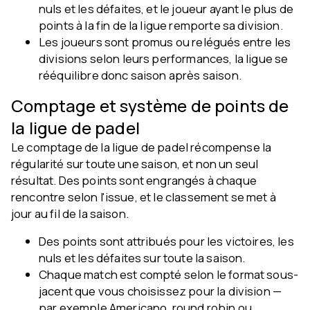
nuls et les défaites, et le joueur ayant le plus de
points à la fin de la ligue remporte sa division.
Les joueurs sont promus ou relégués entre les
divisions selon leurs performances, la ligue se
rééquilibre donc saison après saison.
Comptage et système de points de
la ligue de padel
Le comptage de la ligue de padel récompense la
régularité sur toute une saison, et non un seul
résultat. Des points sont engrangés à chaque
rencontre selon l'issue, et le classement se met à
jour au fil de la saison.
Des points sont attribués pour les victoires, les
nuls et les défaites sur toute la saison.
Chaque match est compté selon le format sous-
jacent que vous choisissez pour la division —
par exemple Americano, round robin ou