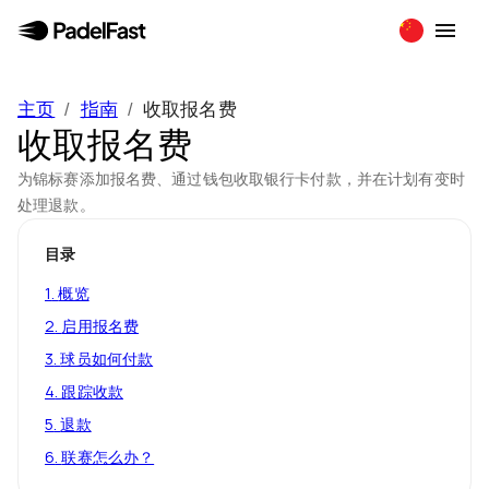
主页
/
指南
/
收取报名费
收取报名费
为锦标赛添加报名费、通过钱包收取银行卡付款，并在计划有变时
处理退款。
目录
1
.
概览
2
.
启用报名费
3
.
球员如何付款
4
.
跟踪收款
5
.
退款
6
.
联赛怎么办？