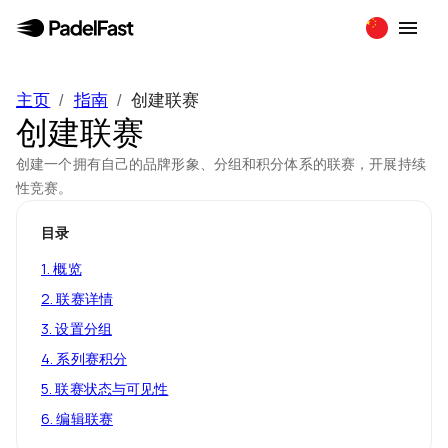
主页
/
指南
/
创建联赛
创建联赛
创建一个拥有自己的品牌形象、分组和积分体系的联赛，开展持续
性竞赛。
目录
1
.
概览
2
.
联赛详情
3
.
设置分组
4
.
系列赛积分
5
.
联赛状态与可见性
6
.
编辑联赛