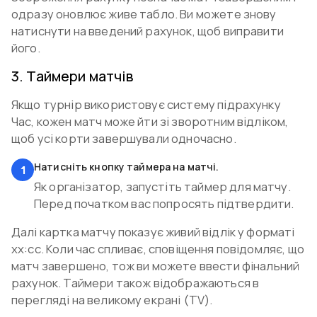
одразу оновлює живе табло. Ви можете знову
натиснути на введений рахунок, щоб виправити
його.
3
.
Таймери матчів
Якщо турнір використовує систему підрахунку
Час, кожен матч може йти зі зворотним відліком,
щоб усі корти завершували одночасно.
Натисніть кнопку таймера на матчі.
1
Як організатор, запустіть таймер для матчу.
Перед початком вас попросять підтвердити.
Далі картка матчу показує живий відлік у форматі
хх:сс. Коли час спливає, сповіщення повідомляє, що
матч завершено, тож ви можете ввести фінальний
рахунок. Таймери також відображаються в
перегляді на великому екрані (TV).