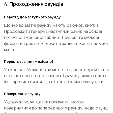
4
.
Проходження раундів
Перехід до наступного раунду
Щойно всі матчі раунду мають рахунок, кнопка
Продовжити генерує наступний раунд на основі
поточної турнірної таблиці. Групові та кубкові
формати тривають, доки не залишиться фінальний
матч.
Перемішування (Mexicano)
У турнірах Mexicano ви можете заново перемішати
пари поточного (останнього) раунду, якщо хочете
інші протистояння. Цю дію неможливо скасувати.
Повернення раунду
У форматах, які це підтримують, можна
повернутися до попереднього раунду, якщо раунд