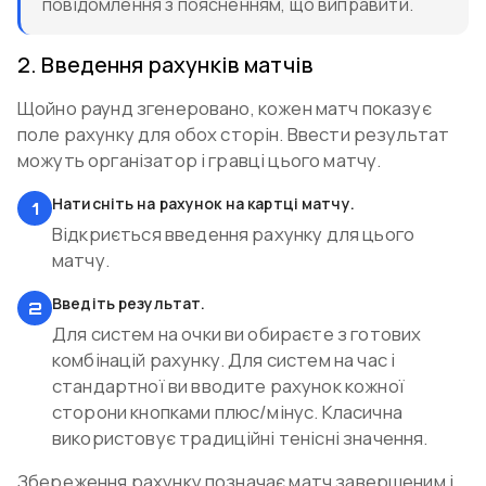
повідомлення з поясненням, що виправити.
2
.
Введення рахунків матчів
Щойно раунд згенеровано, кожен матч показує
поле рахунку для обох сторін. Ввести результат
можуть організатор і гравці цього матчу.
Натисніть на рахунок на картці матчу.
1
Відкриється введення рахунку для цього
матчу.
Введіть результат.
2
Для систем на очки ви обираєте з готових
комбінацій рахунку. Для систем на час і
стандартної ви вводите рахунок кожної
сторони кнопками плюс/мінус. Класична
використовує традиційні тенісні значення.
Збереження рахунку позначає матч завершеним і