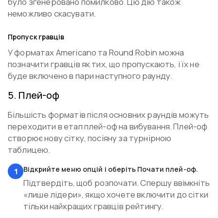
було згенеровано помилково. Цю дію також
неможливо скасувати.
Пропуск гравців
У форматах Americano та Round Robin можна
позначити гравців як тих, що пропускають, і їх не
буде включено в пари наступного раунду.
5
.
Плей-оф
Більшість форматів після основних раундів можуть
переходити в етап плей-оф на вибування. Плей-оф
створює нову сітку, посіяну за турнірною
таблицею.
Відкрийте меню опцій і оберіть Почати плей-оф.
1
Підтвердіть, щоб розпочати. Спершу ввімкніть
«лише лідери», якщо хочете включити до сітки
тільки найкращих гравців рейтингу.