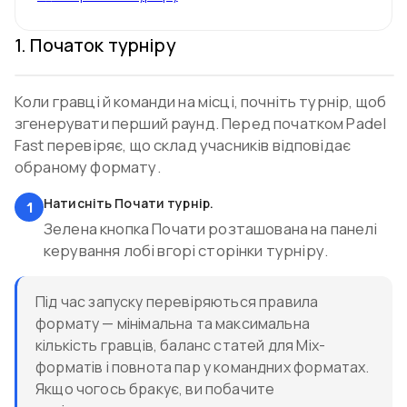
1
.
Початок турніру
Коли гравці й команди на місці, почніть турнір, щоб
згенерувати перший раунд. Перед початком Padel
Fast перевіряє, що склад учасників відповідає
обраному формату.
Натисніть Почати турнір.
1
Зелена кнопка Почати розташована на панелі
керування лобі вгорі сторінки турніру.
Під час запуску перевіряються правила
формату — мінімальна та максимальна
кількість гравців, баланс статей для Mix-
форматів і повнота пар у командних форматах.
Якщо чогось бракує, ви побачите