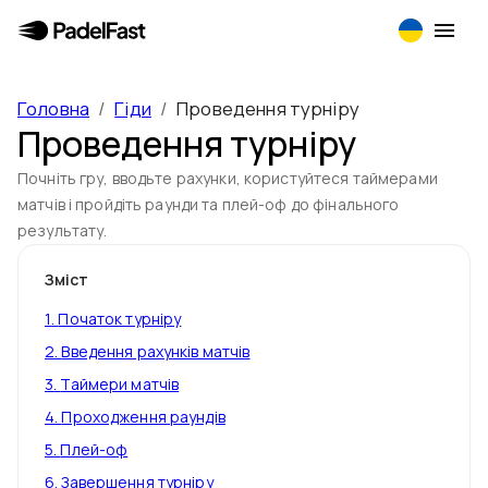
Головна
/
Гіди
/
Проведення турніру
Проведення турніру
Почніть гру, вводьте рахунки, користуйтеся таймерами
матчів і пройдіть раунди та плей-оф до фінального
результату.
Зміст
1
.
Початок турніру
2
.
Введення рахунків матчів
3
.
Таймери матчів
4
.
Проходження раундів
5
.
Плей-оф
6
.
Завершення турніру