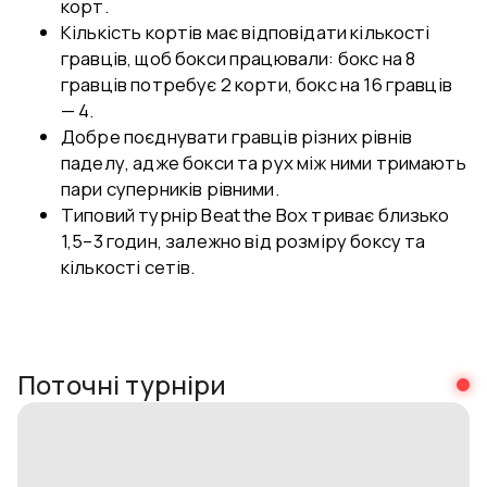
корт.
Кількість кортів має відповідати кількості
гравців, щоб бокси працювали: бокс на 8
гравців потребує 2 корти, бокс на 16 гравців
— 4.
Добре поєднувати гравців різних рівнів
паделу, адже бокси та рух між ними тримають
пари суперників рівними.
Типовий турнір Beat the Box триває близько
1,5–3 годин, залежно від розміру боксу та
кількості сетів.
Поточні турніри