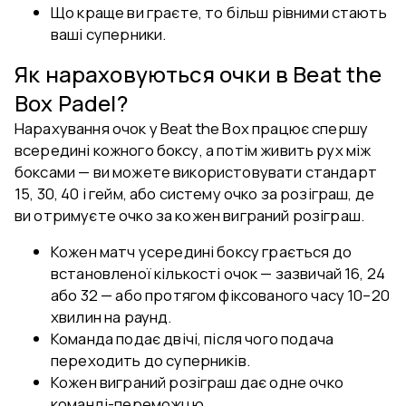
Що краще ви граєте, то більш рівними стають
ваші суперники.
Як нараховуються очки в Beat the
Box Padel?
Нарахування очок у Beat the Box працює спершу
всередині кожного боксу, а потім живить рух між
боксами — ви можете використовувати стандарт
15, 30, 40 і гейм, або систему очко за розіграш, де
ви отримуєте очко за кожен виграний розіграш.
Кожен матч усередині боксу грається до
встановленої кількості очок — зазвичай 16, 24
або 32 — або протягом фіксованого часу 10–20
хвилин на раунд.
Команда подає двічі, після чого подача
переходить до суперників.
Кожен виграний розіграш дає одне очко
команді-переможцю.