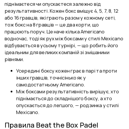
піднімаєтеся чи опускаєтеся залежно від
результативності. Кожен бокс вміщує 4, 5, 7, 8, 12
або 16 гравців, які грають разом у кожному сеті,
тож бокс на 8 гравців — це два корти, що
працюють поруч. Це наче кілька Americano
водночас, тоді як рух між боксами у стилі Mexicano
відбувається в усьому турнірі, — що робить його
ідеальним для великих компаній зі змішаними
рівнями.
Усередині боксу кожен грає в парі та проти
інших гравців, точнісінько як у
самодостатньому Americano.
Між боксами результативність вирішує, хто
піднімається до складнішого боксу, а хто
опускається до легшого, — родзинка у стилі
Mexicano.
Правила Beat the Box Padel