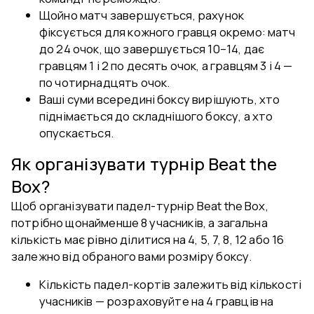
Щойно матч завершується, рахунок
фіксується для кожного гравця окремо: матч
до 24 очок, що завершується 10–14, дає
гравцям 1 і 2 по десять очок, а гравцям 3 і 4 —
по чотирнадцять очок.
Ваші суми всередині боксу вирішують, хто
піднімається до складнішого боксу, а хто
опускається.
Як організувати турнір Beat the
Box?
Щоб організувати падел-турнір Beat the Box,
потрібно щонайменше 8 учасників, а загальна
кількість має рівно ділитися на 4, 5, 7, 8, 12 або 16
залежно від обраного вами розміру боксу.
Кількість падел-кортів залежить від кількості
учасників — розраховуйте на 4 гравців на