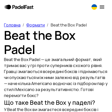
Головна
/
Формати
/
Beat the Box Padel
Beat the Box
Padel
Beat the Box Padel — це змагальний формат, який
тримає вас у грі проти суперників схожого рівня.
Гравці змагаються всередині боксів і піднімаються
чи опускаються між ними залежно від результатів
— наче кілька Americano водночас із підбором пар у
стилі Mexicano за результативністю. Готові
перемогти бокс?
Що таке Beat the Box у паделі?
У Beat the Box ви змагаєтеся всередині боксів і