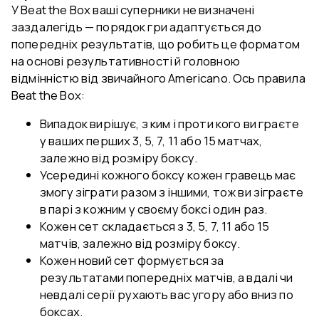
У Beat the Box ваші суперники не визначені
заздалегідь — порядок гри адаптується до
попередніх результатів, що робить це форматом
на основі результативності й головною
відмінністю від звичайного Americano. Ось правила
Beat the Box:
Випадок вирішує, з ким і проти кого ви граєте
у ваших перших 3, 5, 7, 11 або 15 матчах,
залежно від розміру боксу.
Усередині кожного боксу кожен гравець має
змогу зіграти разом з іншими, тож ви зіграєте
в парі з кожним у своєму боксі один раз.
Кожен сет складається з 3, 5, 7, 11 або 15
матчів, залежно від розміру боксу.
Кожен новий сет формується за
результатами попередніх матчів, а вдалі чи
невдалі серії рухають вас угору або вниз по
боксах.