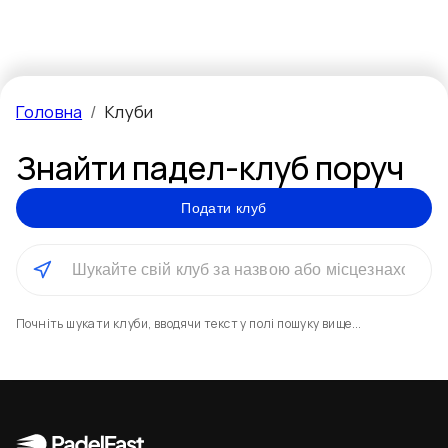
Головна
/
Клуби
Знайти падел-клуб поруч
Подати клуб
Почніть шукати клуби, вводячи текст у полі пошуку вище...