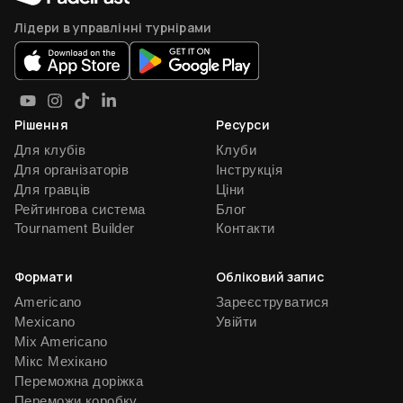
Лідери в управлінні турнірами
Рішення
Ресурси
Для клубів
Клуби
Для організаторів
Інструкція
Для гравців
Ціни
Рейтингова система
Блог
Tournament Builder
Контакти
Формати
Обліковий запис
Americano
Зареєструватися
Mexicano
Увійти
Mix Americano
Мікс Мехікано
Переможна доріжка
Переможи коробку