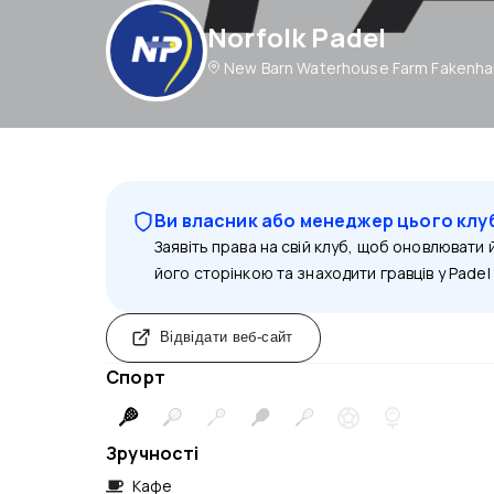
Norfolk Padel
New Barn Waterhouse Farm Fakenha
Ви власник або менеджер цього клу
Заявіть права на свій клуб, щоб оновлювати
його сторінкою та знаходити гравців у Padel 
Відвідати веб-сайт
Спорт
Зручності
Кафе