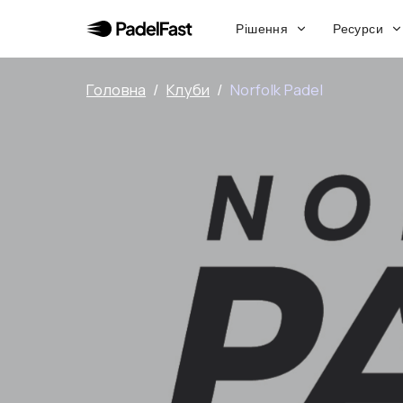
Рішення
Ресурси
Головна
/
Клуби
/
Norfolk Padel