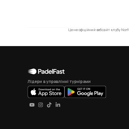
Це не офіційний вебсайт клубу Nor
Лідери в управлінні турнірами