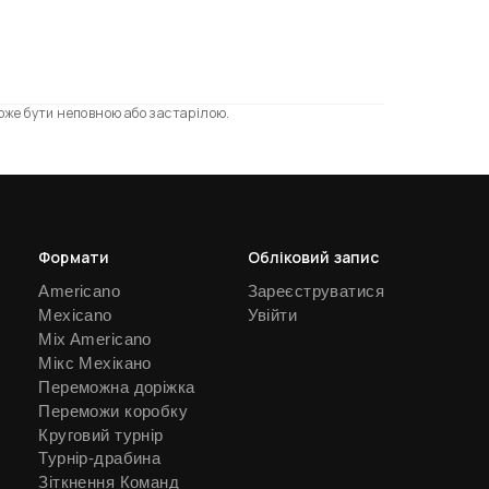
може бути неповною або застарілою.
Формати
Обліковий запис
Americano
Зареєструватися
Mexicano
Увійти
Mix Americano
Мікс Мехікано
Переможна доріжка
Переможи коробку
Круговий турнір
Турнір-драбина
Зіткнення Команд