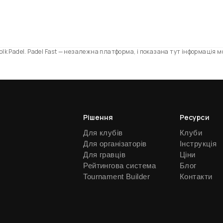
folk Padel. Padel Fast — незалежна платформа, і показана тут інформація 
Рішення
Ресурси
Для клубів
Клуби
Для організаторів
Інструкція
Для гравців
Ціни
Рейтингова система
Блог
Tournament Builder
Контакти