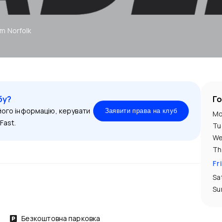
m Norfolk
бу?
Г
 його інформацію, керувати
Заявити права на клуб
Mo
Fast.
Tu
We
Th
Fr
Sa
Su
Безкоштовна парковка