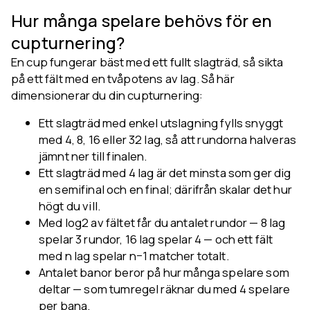
Hur många spelare behövs för en
cupturnering?
En cup fungerar bäst med ett fullt slagträd, så sikta
på ett fält med en tvåpotens av lag. Så här
dimensionerar du din cupturnering:
Ett slagträd med enkel utslagning fylls snyggt
med 4, 8, 16 eller 32 lag, så att rundorna halveras
jämnt ner till finalen.
Ett slagträd med 4 lag är det minsta som ger dig
en semifinal och en final; därifrån skalar det hur
högt du vill.
Med log2 av fältet får du antalet rundor — 8 lag
spelar 3 rundor, 16 lag spelar 4 — och ett fält
med n lag spelar n−1 matcher totalt.
Antalet banor beror på hur många spelare som
deltar — som tumregel räknar du med 4 spelare
per bana.