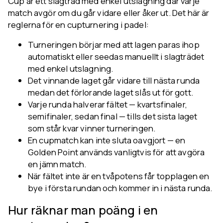
Cup är ett slagträd med enkel utslagning där varje
match avgör om du går vidare eller åker ut. Det här är
reglerna för en cupturnering i padel:
Turneringen börjar med att lagen paras ihop
automatiskt eller seedas manuellt i slagträdet
med enkel utslagning.
Det vinnande laget går vidare till nästa runda
medan det förlorande laget slås ut för gott.
Varje runda halverar fältet — kvartsfinaler,
semifinaler, sedan final — tills det sista laget
som står kvar vinner turneringen.
En cupmatch kan inte sluta oavgjort — en
Golden Point används vanligtvis för att avgöra
en jämn match.
När fältet inte är en tvåpotens får topplagen en
bye i första rundan och kommer in i nästa runda.
Hur räknar man poäng i en