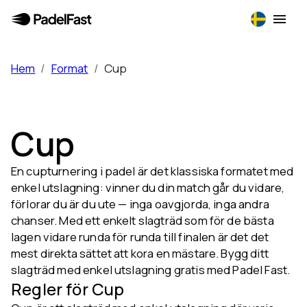
Hem
/
Format
/
Cup
Cup
En cupturnering i padel är det klassiska formatet med
enkel utslagning: vinner du din match går du vidare,
förlorar du är du ute — inga oavgjorda, inga andra
chanser. Med ett enkelt slagträd som för de bästa
lagen vidare runda för runda till finalen är det det
mest direkta sättet att kora en mästare. Bygg ditt
slagträd med enkel utslagning gratis med Padel Fast.
Regler för Cup