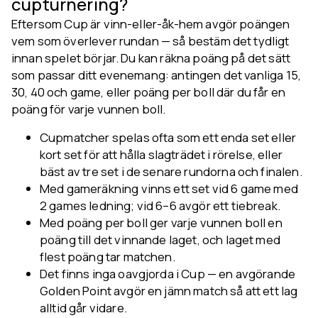
cupturnering?
Eftersom Cup är vinn-eller-åk-hem avgör poängen
vem som överlever rundan — så bestäm det tydligt
innan spelet börjar. Du kan räkna poäng på det sätt
som passar ditt evenemang: antingen det vanliga 15,
30, 40 och game, eller poäng per boll där du får en
poäng för varje vunnen boll.
Cupmatcher spelas ofta som ett enda set eller
kort set för att hålla slagträdet i rörelse, eller
bäst av tre set i de senare rundorna och finalen.
Med gameräkning vinns ett set vid 6 game med
2 games ledning; vid 6–6 avgör ett tiebreak.
Med poäng per boll ger varje vunnen boll en
poäng till det vinnande laget, och laget med
flest poäng tar matchen.
Det finns inga oavgjorda i Cup — en avgörande
Golden Point avgör en jämn match så att ett lag
alltid går vidare.