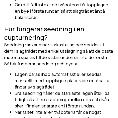
Om ditt fält inte är en tvåpotens får topplagen
en bye i första rundan så att slagträdet ändå
balanserar.
Hur fungerar seedning i en
cupturnering?
Seedning rankar dina starkaste lag och sprider ut
dem i slagträdet med enkel utslagning så att de bästa
mötena sparas till de sista rundorna, inte de första.
Så här fungerar seedning och byes:
Lagen paras ihop automatiskt eller seedas
manuellt, med topplagen placerade i motsatta
ändar av slagträdet.
Bra seedning håller de starkaste lagen åtskilda
tidigt, så att en drabbning mellan etta och tvåa
sker i finalen snarare än i första rundan.
När fältet inte är en tvåpotens får de högst