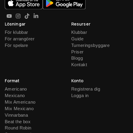
Lösningar
Resurser
För klubbar
Klubbar
För arrangörer
Guide
För spelare
Turneringsbyggare
Priser
Blogg
Kontakt
Format
Konto
Americano
Registrera dig
Mexicano
Logga in
Mix Americano
Mix Mexicano
Vinnarbana
Beat the box
Round Robin