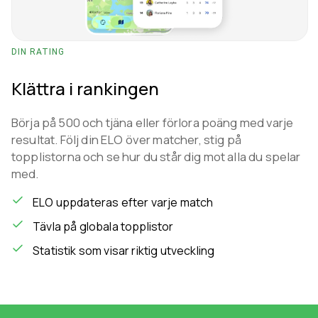
DIN RATING
Klättra i rankingen
Börja på 500 och tjäna eller förlora poäng med varje
resultat. Följ din ELO över matcher, stig på
topplistorna och se hur du står dig mot alla du spelar
med.
ELO uppdateras efter varje match
Tävla på globala topplistor
Statistik som visar riktig utveckling