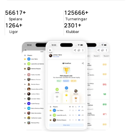
56617
+
125666
+
Spelare
Turneringar
1264
+
2301
+
Ligor
Klubbar