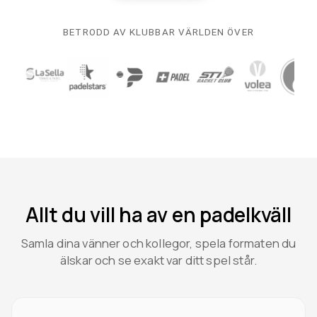
BETRODD AV KLUBBAR VÄRLDEN ÖVER
Allt du vill ha av en padelkväll
Samla dina vänner och kollegor, spela formaten du
älskar och se exakt var ditt spel står.