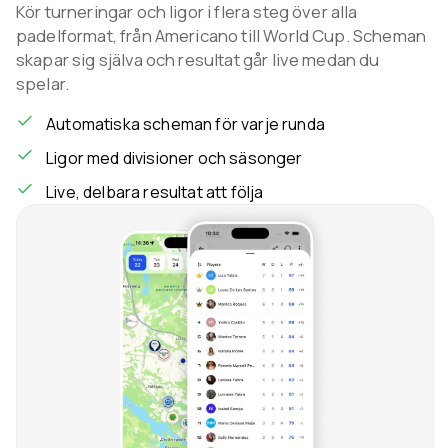
Kör turneringar och ligor i flera steg över alla
padelformat, från Americano till World Cup. Scheman
skapar sig själva och resultat går live medan du
spelar.
Automatiska scheman för varje runda
Ligor med divisioner och säsonger
Live, delbara resultat att följa