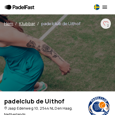
Hem
/
Klubbar
/
padelclub de Uithof
2
padelclub de Uithof
Jaap Edenweg 10, 2544 NL Den Haag,
Netherlands