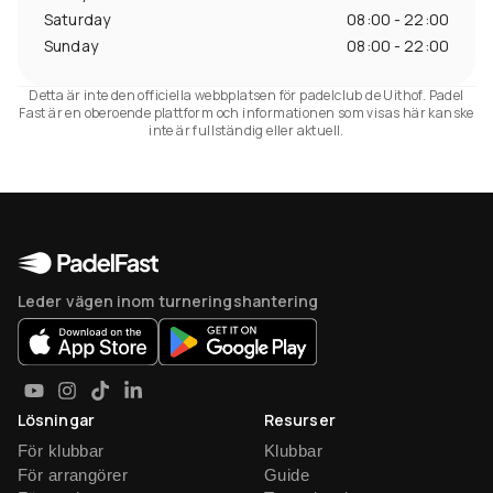
Saturday
08:00 - 22:00
Sunday
08:00 - 22:00
Detta är inte den officiella webbplatsen för padelclub de Uithof. Padel
Fast är en oberoende plattform och informationen som visas här kanske
inte är fullständig eller aktuell.
Leder vägen inom turneringshantering
Lösningar
Resurser
För klubbar
Klubbar
För arrangörer
Guide