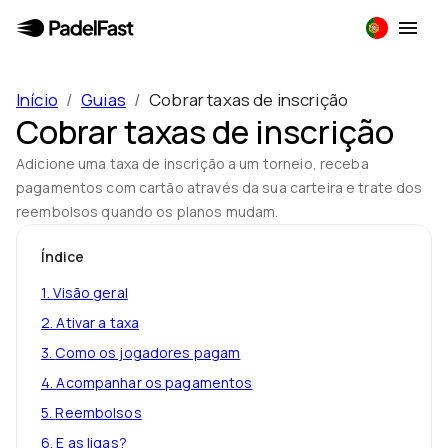
Início
/
Guias
/
Cobrar taxas de inscrição
Cobrar taxas de inscrição
Adicione uma taxa de inscrição a um torneio, receba
pagamentos com cartão através da sua carteira e trate dos
reembolsos quando os planos mudam.
Índice
1
.
Visão geral
2
.
Ativar a taxa
3
.
Como os jogadores pagam
4
.
Acompanhar os pagamentos
5
.
Reembolsos
6
.
E as ligas?