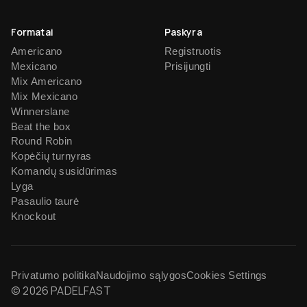
Formatai
Paskyra
Americano
Registruotis
Mexicano
Prisijungti
Mix Americano
Mix Mexicano
Winnerslane
Beat the box
Round Robin
Kopėčių turnyras
Komandų susidūrimas
Lyga
Pasaulio taurė
Knockout
Privatumo politika
Naudojimo sąlygos
Cookies Settings
© 2026 PADELFAST