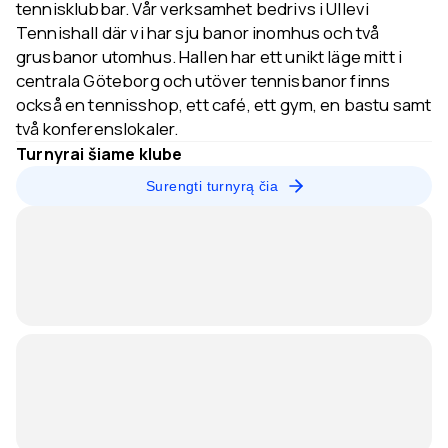
tennisklubbar. Vår verksamhet bedrivs i Ullevi
Tennishall där vi har sju banor inomhus och två
grusbanor utomhus. Hallen har ett unikt läge mitt i
centrala Göteborg och utöver tennisbanor finns
också en tennisshop, ett café, ett gym, en bastu samt
två konferenslokaler.
Turnyrai šiame klube
Surengti turnyrą čia