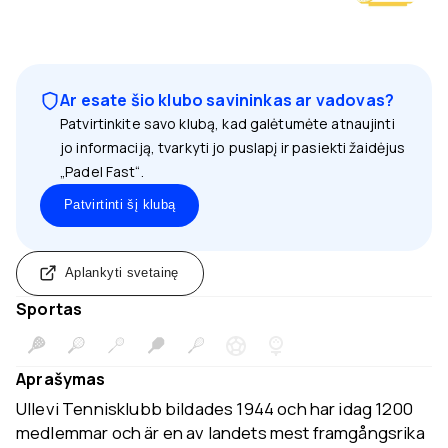
Ar esate šio klubo savininkas ar vadovas?
Patvirtinkite savo klubą, kad galėtumėte atnaujinti
jo informaciją, tvarkyti jo puslapį ir pasiekti žaidėjus
„Padel Fast“.
Patvirtinti šį klubą
Aplankyti svetainę
Sportas
Aprašymas
Ullevi Tennisklubb bildades 1944 och har idag 1200
medlemmar och är en av landets mest framgångsrika