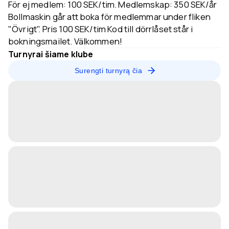
För ej medlem: 100 SEK/tim. Medlemskap: 350 SEK/år
Bollmaskin går att boka för medlemmar under fliken
"Övrigt". Pris 100 SEK/tim Kod till dörrlåset står i
bokningsmailet. Välkommen!
Turnyrai šiame klube
Surengti turnyrą čia