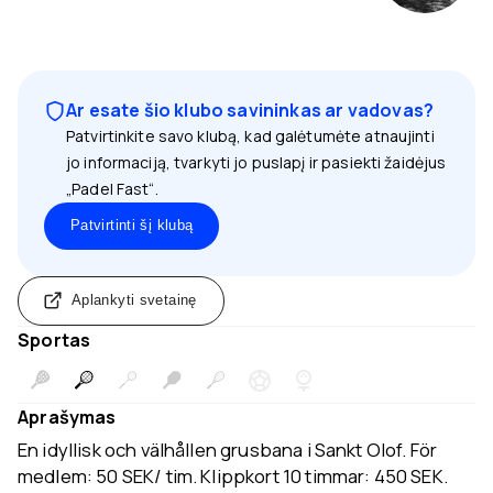
Ar esate šio klubo savininkas ar vadovas?
Patvirtinkite savo klubą, kad galėtumėte atnaujinti
jo informaciją, tvarkyti jo puslapį ir pasiekti žaidėjus
„Padel Fast“.
Patvirtinti šį klubą
Aplankyti svetainę
Sportas
Aprašymas
En idyllisk och välhållen grusbana i Sankt Olof. För
medlem: 50 SEK/ tim. Klippkort 10 timmar: 450 SEK.