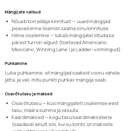
Mängijate valikud
Nõuab korraldaja kinnitust — uued mängijad
peavad enne lisamist saama sinu kinnituse.
Hiline osalemine — lubab mängijatel liituda ka
pärast turniiri algust (toetavad Americano,
Mexicano, Winning Lane'i ja Ladder-vormingud).
Puhkamine
Luba puhkamine, et mängijad saaksid vooru vahele
jätta, ja vali, mitu punkti puhkav mängija saab.
Osavõtutasu ja maksed
Osavõtutasu — küsi mängijatelt osalemise eest
tasu; määra summa ja valuuta.
Kaardimaksed — kogu tasu kaardimaksetena
(saadaval ainult siis, kui su konto on maksete