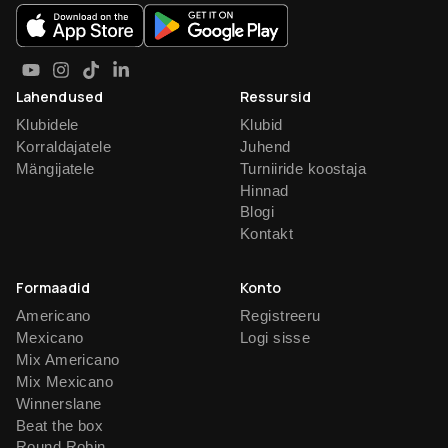
Lahendused
Ressursid
Klubidele
Klubid
Korraldajatele
Juhend
Mängijatele
Turniiride koostaja
Hinnad
Blogi
Kontakt
Formaadid
Konto
Americano
Registreeru
Mexicano
Logi sisse
Mix Americano
Mix Mexicano
Winnerslane
Beat the box
Round Robin