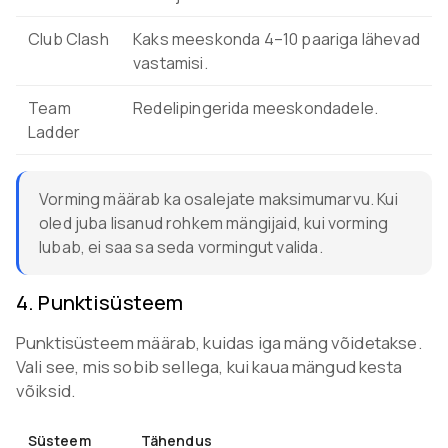
Club Clash
Kaks meeskonda 4–10 paariga lähevad
vastamisi.
Team
Redelipingerida meeskondadele.
Ladder
Vorming määrab ka osalejate maksimumarvu. Kui
oled juba lisanud rohkem mängijaid, kui vorming
lubab, ei saa sa seda vormingut valida.
4
.
Punktisüsteem
Punktisüsteem määrab, kuidas iga mäng võidetakse.
Vali see, mis sobib sellega, kui kaua mängud kesta
võiksid.
Süsteem
Tähendus