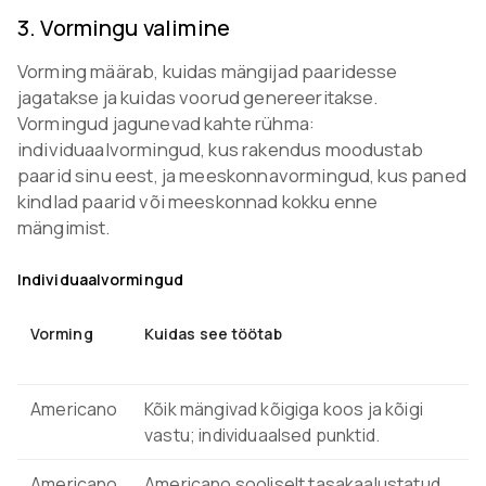
3
.
Vormingu valimine
Vorming määrab, kuidas mängijad paaridesse
jagatakse ja kuidas voorud genereeritakse.
Vormingud jagunevad kahte rühma:
individuaalvormingud, kus rakendus moodustab
paarid sinu eest, ja meeskonnavormingud, kus paned
kindlad paarid või meeskonnad kokku enne
mängimist.
Individuaalvormingud
Vorming
Kuidas see töötab
Americano
Kõik mängivad kõigiga koos ja kõigi
vastu; individuaalsed punktid.
Americano
Americano sooliselt tasakaalustatud