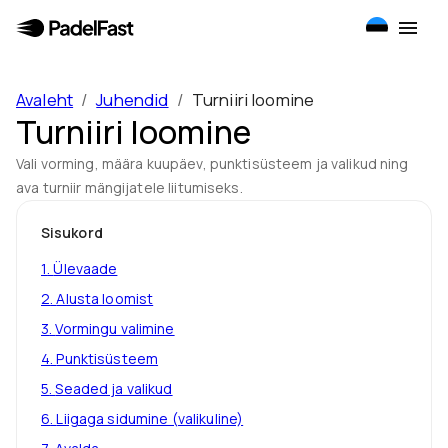
Avaleht
/
Juhendid
/
Turniiri loomine
Turniiri loomine
Vali vorming, määra kuupäev, punktisüsteem ja valikud ning
ava turniir mängijatele liitumiseks.
Sisukord
1
.
Ülevaade
2
.
Alusta loomist
3
.
Vormingu valimine
4
.
Punktisüsteem
5
.
Seaded ja valikud
6
.
Liigaga sidumine (valikuline)