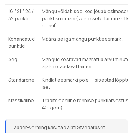
16 / 21 / 24 /
Mängu võidab see, kes jõuab esimesena 
32 punkti
punktisummani (või on selle täitumisel kõ
seisul).
Kohandatud
Määra ise iga mängu punktieesmärk.
punktid
Aeg
Mängud kestavad määratud arvu minutei
ajal on saadaval taimer.
Standardne
Kindlat eesmärki pole — sisestad lõpptu
ise.
Klassikaline
Traditsiooniline tennise punktiarvestus (0
40, geim).
Ladder-vorming kasutab alati Standardset