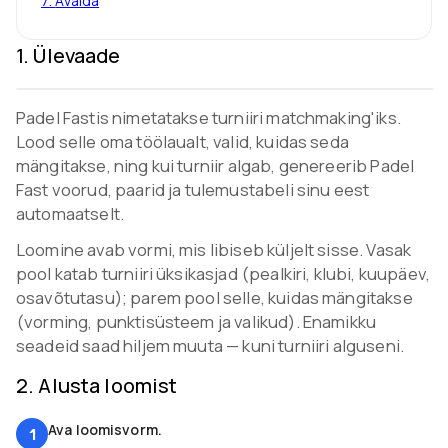
7
.
Avalda
1
.
Ülevaade
Padel Fastis nimetatakse turniiri matchmaking'iks.
Lood selle oma töölaualt, valid, kuidas seda
mängitakse, ning kui turniir algab, genereerib Padel
Fast voorud, paarid ja tulemustabeli sinu eest
automaatselt.
Loomine avab vormi, mis libiseb küljelt sisse. Vasak
pool katab turniiri üksikasjad (pealkiri, klubi, kuupäev,
osavõtutasu); parem pool selle, kuidas mängitakse
(vorming, punktisüsteem ja valikud). Enamikku
seadeid saad hiljem muuta — kuni turniiri alguseni.
2
.
Alusta loomist
Ava loomisvorm.
1