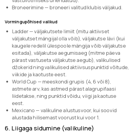
vastuvõtmiseks ühendatud).
Broneerimine — broneeri valitud klubis väljakud.
Vormingupõhised valikud
Ladder — väljakutsete limiit (mitu aktiivset
väljakutset mängijal olla võib), väljakutse lävi (kui
kaugele redelil ülespoole mängija võib väljakutse
esitada), väljakutse aegumisaeg (mitme päeva
pärast vastuseta väljakutse aegub), valikulised
džokerid ning valikulised aktiivsuspunktid võitude,
viikide ja kaotuste eest.
World Cup — meeskondi grupis (4, 6 või 8),
astmete arv, kas astmed pärast alagrupifaasi
liidetakse, ning punktid võidu, viigi ja kaotuse
eest.
Mexicano — valikuline alustusvoor, kui soovid
alustada hilisemast voorust kui voor 1.
6
.
Liigaga sidumine (valikuline)