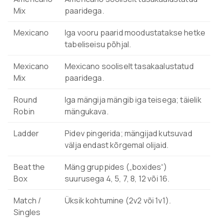
Mix
paaridega.
Mexicano
Iga vooru paarid moodustatakse hetke
tabeliseisu põhjal.
Mexicano
Mexicano sooliselt tasakaalustatud
Mix
paaridega.
Round
Iga mängija mängib iga teisega; täielik
Robin
mängukava.
Ladder
Pidev pingerida; mängijad kutsuvad
välja endast kõrgemal olijaid.
Beat the
Mäng gruppides („boxides“)
Box
suurusega 4, 5, 7, 8, 12 või 16.
Match /
Üksik kohtumine (2v2 või 1v1).
Singles