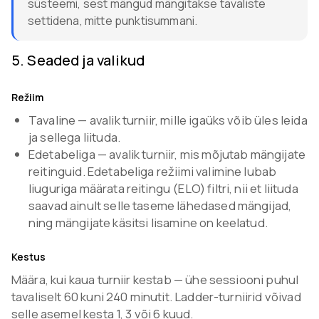
süsteemi, sest mängud mängitakse tavaliste
settidena, mitte punktisummani.
5
.
Seaded ja valikud
Režiim
Tavaline — avalik turniir, mille igaüks võib üles leida
ja sellega liituda.
Edetabeliga — avalik turniir, mis mõjutab mängijate
reitinguid. Edetabeliga režiimi valimine lubab
liuguriga määrata reitingu (ELO) filtri, nii et liituda
saavad ainult selle taseme lähedased mängijad,
ning mängijate käsitsi lisamine on keelatud.
Kestus
Määra, kui kaua turniir kestab — ühe sessiooni puhul
tavaliselt 60 kuni 240 minutit. Ladder-turniirid võivad
selle asemel kesta 1, 3 või 6 kuud.