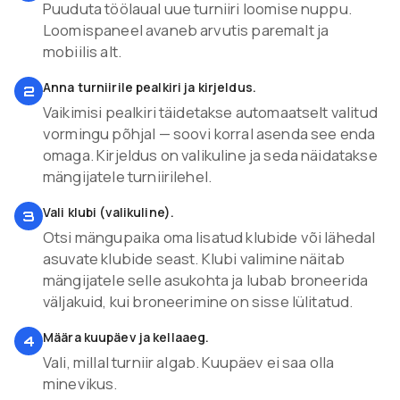
Puuduta töölaual uue turniiri loomise nuppu.
Loomispaneel avaneb arvutis paremalt ja
mobiilis alt.
Anna turniirile pealkiri ja kirjeldus.
2
Vaikimisi pealkiri täidetakse automaatselt valitud
vormingu põhjal — soovi korral asenda see enda
omaga. Kirjeldus on valikuline ja seda näidatakse
mängijatele turniirilehel.
Vali klubi (valikuline).
3
Otsi mängupaika oma lisatud klubide või lähedal
asuvate klubide seast. Klubi valimine näitab
mängijatele selle asukohta ja lubab broneerida
väljakuid, kui broneerimine on sisse lülitatud.
Määra kuupäev ja kellaaeg.
4
Vali, millal turniir algab. Kuupäev ei saa olla
minevikus.