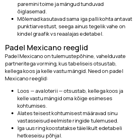
paremini toime ja mängud tunduvad
õiglasemad.
Mõlemad kasutavad sama iga palli kohta antavat
punktiarvestust, seega ainus tegelik vahe on
kindel graafik vs reaalajas edetabel.
Padel Mexicano reeglid
Padel Mexicano on tulemustepõhine, vahelduvate
partneritega vorming, kus tabeliseis otsustab,
kellega koos ja kelle vastu mängid. Need on padel
Mexicano reeglid:
Loos — avaloterii — otsustab, kellega koos ja
kelle vastu mängid oma kõige esimeses
kohtumises.
Alates teisest kohtumisest määravad sinu
vastasseisud eelmiste ringide tulemused.
Iga uus ring koostatakse täielikult edetabeli
hetkeseisu põhjal.