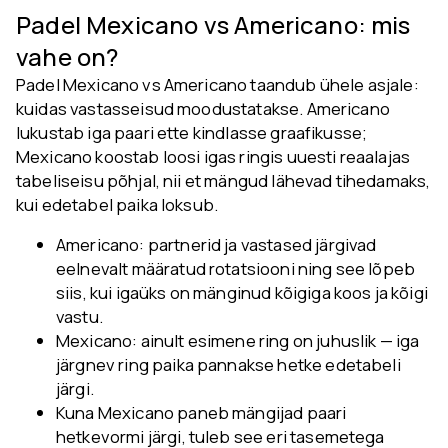
Padel Mexicano vs Americano: mis
vahe on?
Padel Mexicano vs Americano taandub ühele asjale:
kuidas vastasseisud moodustatakse. Americano
lukustab iga paari ette kindlasse graafikusse;
Mexicano koostab loosi igas ringis uuesti reaalajas
tabeliseisu põhjal, nii et mängud lähevad tihedamaks,
kui edetabel paika loksub.
Americano: partnerid ja vastased järgivad
eelnevalt määratud rotatsiooni ning see lõpeb
siis, kui igaüks on mänginud kõigiga koos ja kõigi
vastu.
Mexicano: ainult esimene ring on juhuslik — iga
järgnev ring paika pannakse hetke edetabeli
järgi.
Kuna Mexicano paneb mängijad paari
hetkevormi järgi, tuleb see eri tasemetega