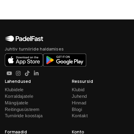
Juhtiv turniiride haldamises
Lahendused
Ressursid
Klubidele
Klubid
Korraldajatele
Juhend
Mängijatele
Hinnad
Reitingusüsteem
Blogi
Turniiride koostaja
Kontakt
Formaadid
Konto