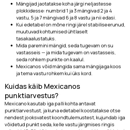
Mängijad jaotatakse koha järgi neljastesse
plokkidesse: numbrid 1 ja 3 mängivad 2 ja 4
vastu, 5 ja 7 mängivad 6 ja 8 vastu ja nii edasi.
Kui edetabel on mõne ringi järel stabiliseerunud,
muutuvad kohtumised ühtlaselt
tasakaalustatuks.
Mida paremini mängid, seda tugevam on su
vastasseis — ja mida tugevam on vastasseis,
seda rohkem punkte on kaalul.
Mexicanos võid mängida sama mängijaga koos
ja tema vastu rohkem kui üks kord.
Kuidas käib Mexicanos
punktiarvestus?
Mexicano kasutab iga palli kohta antavat
punktiarvestust, ja kuna edetabel koostatakse otse
nendest jooksvatest koondtulemustest, kujundab iga
võidetud punkt seda, kelle vastu järgmises ringis