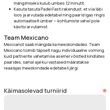
mängimiseks kulub umbes 12 minutit.
Kasuta tasuta Padel Fasti rakendust, et viia läbi
loos ja arvutada edetabel ning paarid igas ringis
automaatselt ümber — kohtumiste vahel pole
käsitsi arvutamist.
Team Mexicano
Mexicanot saab mängida ka meeskondades. Team
Mexicano toimib täpselt nagu individuaalne vorming,
kuid partnerite vahetamise asemel võistled kindlates
paarides, samal ajal kui vastased määratakse
reaalajas meeskondade edetabeli järgi.
Käimasolevad turniirid