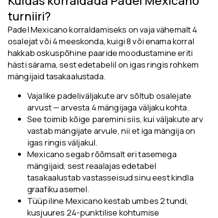
Kuidas korraldada Padel Mexicano
turniiri?
Padel Mexicano korraldamiseks on vaja vähemalt 4
osalejat või 4 meeskonda, kuigi 8 või enama korral
hakkab oskuspõhine paaride moodustamine eriti
hästi särama, sest edetabelil on igas ringis rohkem
mängijaid tasakaalustada.
Vajalike padeliväljakute arv sõltub osalejate
arvust — arvesta 4 mängijaga väljaku kohta.
See toimib kõige paremini siis, kui väljakute arv
vastab mängijate arvule, nii et iga mängija on
igas ringis väljakul.
Mexicano segab rõõmsalt eri tasemega
mängijaid, sest reaalajas edetabel
tasakaalustab vastasseisud sinu eest kindla
graafiku asemel.
Tüüpiline Mexicano kestab umbes 2 tundi,
kusjuures 24-punktilise kohtumise