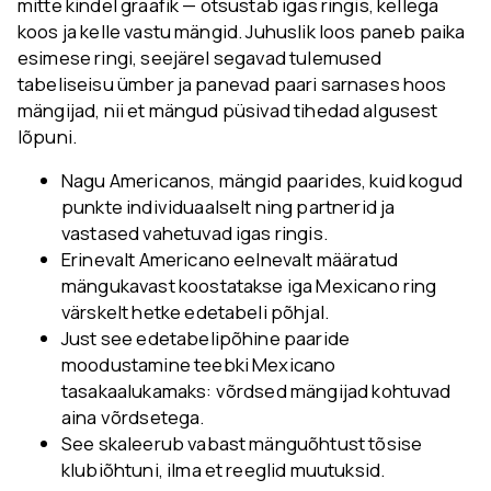
mitte kindel graafik — otsustab igas ringis, kellega
koos ja kelle vastu mängid. Juhuslik loos paneb paika
esimese ringi, seejärel segavad tulemused
tabeliseisu ümber ja panevad paari sarnases hoos
mängijad, nii et mängud püsivad tihedad algusest
lõpuni.
Nagu Americanos, mängid paarides, kuid kogud
punkte individuaalselt ning partnerid ja
vastased vahetuvad igas ringis.
Erinevalt Americano eelnevalt määratud
mängukavast koostatakse iga Mexicano ring
värskelt hetke edetabeli põhjal.
Just see edetabelipõhine paaride
moodustamine teebki Mexicano
tasakaalukamaks: võrdsed mängijad kohtuvad
aina võrdsetega.
See skaleerub vabast mänguõhtust tõsise
klubiõhtuni, ilma et reeglid muutuksid.