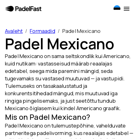
Avaleht
/
Formaadid
/
Padel Mexicano
Padel Mexicano
Padel Mexicano on sama seltskondlik kui Americano,
kuid nutikam: vastasseisud määrab reaalajas
edetabel, seega mida paremini mängid, seda
tugevamaks su vastased muutuvad — ja vastupidi.
Tulemuseks on tasakaalustatud ja
konkurentsitihedad mängud, mis muutuvad iga
ringiga pingelisemaks, ja just seetõttu tundub
Mexicano õiglasem kui kindel Americano graafik.
Mis on Padel Mexicano?
Padel Mexicano on tulemustepõhine, vahelduvate
partneritega padelivorming, kus reaalajas edetabel —