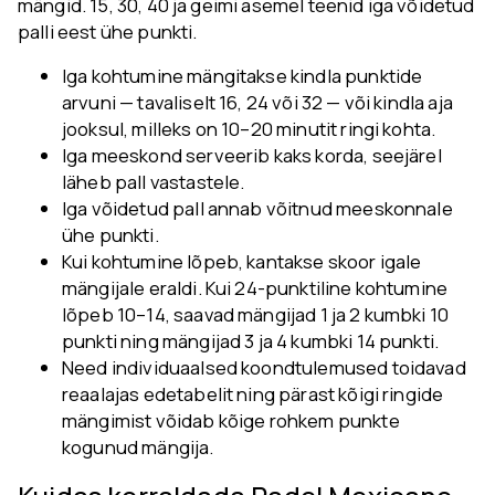
mängid. 15, 30, 40 ja geimi asemel teenid iga võidetud
palli eest ühe punkti.
Iga kohtumine mängitakse kindla punktide
arvuni — tavaliselt 16, 24 või 32 — või kindla aja
jooksul, milleks on 10–20 minutit ringi kohta.
Iga meeskond serveerib kaks korda, seejärel
läheb pall vastastele.
Iga võidetud pall annab võitnud meeskonnale
ühe punkti.
Kui kohtumine lõpeb, kantakse skoor igale
mängijale eraldi. Kui 24-punktiline kohtumine
lõpeb 10–14, saavad mängijad 1 ja 2 kumbki 10
punkti ning mängijad 3 ja 4 kumbki 14 punkti.
Need individuaalsed koondtulemused toidavad
reaalajas edetabelit ning pärast kõigi ringide
mängimist võidab kõige rohkem punkte
kogunud mängija.