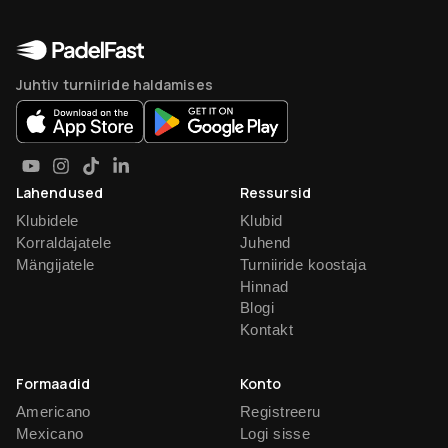
Juhtiv turniiride haldamises
Lahendused
Ressursid
Klubidele
Klubid
Korraldajatele
Juhend
Mängijatele
Turniiride koostaja
Hinnad
Blogi
Kontakt
Formaadid
Konto
Americano
Registreeru
Mexicano
Logi sisse