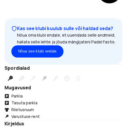
Kas see klubi kuulub sulle või haldad seda?
Nõua oma klubi endale, et uuendada selle andmeid,
hallata selle lehte ja jõuda mängijateni Padel Fastis.
Nõua see klubi endale
Spordialad
Mugavused
Parkla
Tasuta parkla
Riietusruum
Varustuse rent
Kirjeldus