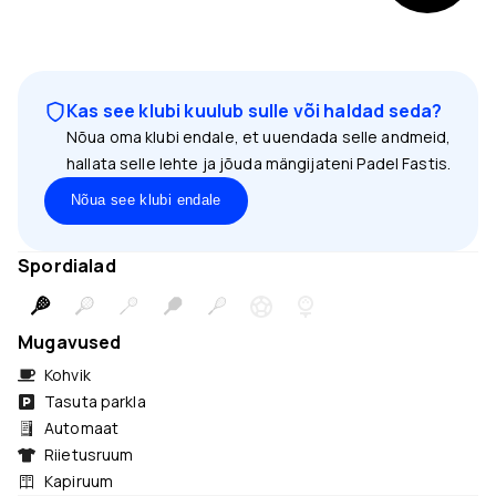
Kas see klubi kuulub sulle või haldad seda?
Nõua oma klubi endale, et uuendada selle andmeid,
hallata selle lehte ja jõuda mängijateni Padel Fastis.
Nõua see klubi endale
Spordialad
Mugavused
Kohvik
Tasuta parkla
Automaat
Riietusruum
Kapiruum