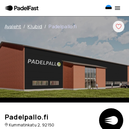
Avaleht
/
Klubid
/
Padelpallo.fi
Padelpallo.fi
Kummatinkatu 2, 92150