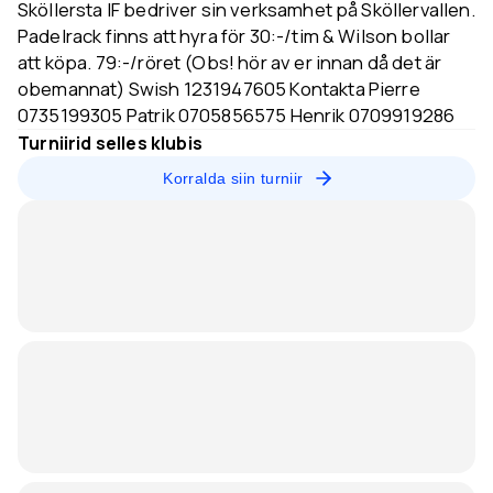
Sköllersta IF bedriver sin verksamhet på Sköllervallen.
Padelrack finns att hyra för 30:-/tim & Wilson bollar
att köpa. 79:-/röret (Obs! hör av er innan då det är
obemannat) Swish 1231947605 Kontakta Pierre
0735199305 Patrik 0705856575 Henrik 0709919286
Turniirid selles klubis
Korralda siin turniir