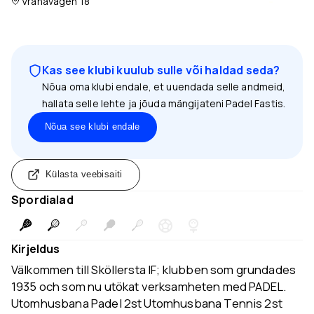
Vranavägen 18
Kas see klubi kuulub sulle või haldad seda?
Nõua oma klubi endale, et uuendada selle andmeid,
hallata selle lehte ja jõuda mängijateni Padel Fastis.
Nõua see klubi endale
Külasta veebisaiti
Spordialad
Kirjeldus
Välkommen till Sköllersta IF; klubben som grundades
1935 och som nu utökat verksamheten med PADEL.
Utomhusbana Padel 2st Utomhusbana Tennis 2st