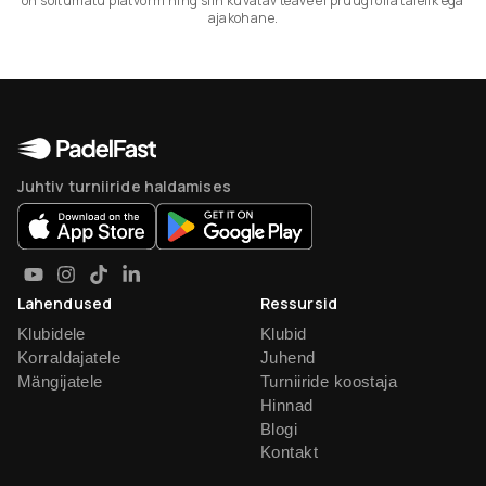
on sõltumatu platvorm ning siin kuvatav teave ei pruugi olla täielik ega
ajakohane.
Juhtiv turniiride haldamises
Lahendused
Ressursid
Klubidele
Klubid
Korraldajatele
Juhend
Mängijatele
Turniiride koostaja
Hinnad
Blogi
Kontakt