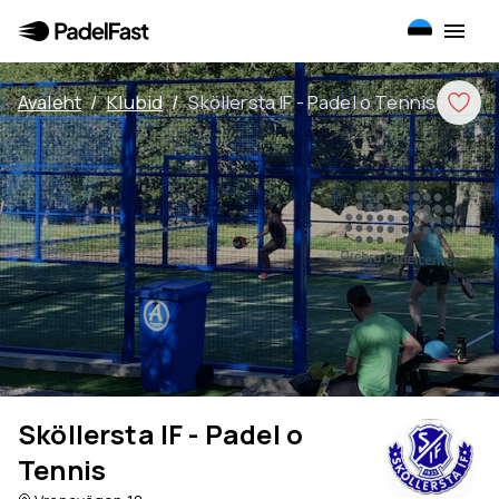
Avaleht
/
Klubid
/
Sköllersta IF - Padel o Tennis
Sköllersta IF - Padel o
Tennis