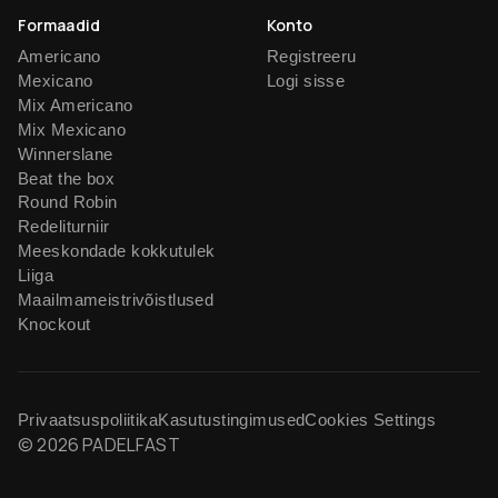
Formaadid
Konto
Americano
Registreeru
Mexicano
Logi sisse
Mix Americano
Mix Mexicano
Winnerslane
Beat the box
Round Robin
Redeliturniir
Meeskondade kokkutulek
Liiga
Maailmameistrivõistlused
Knockout
Privaatsuspoliitika
Kasutustingimused
Cookies Settings
© 2026 PADELFAST