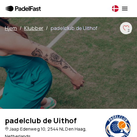
Hjem
/
Klubber
/
padelclub de Uithof
2
padelclub de Uithof
Jaap Edenweg 10, 2544 NL Den Haag,
Netherlands