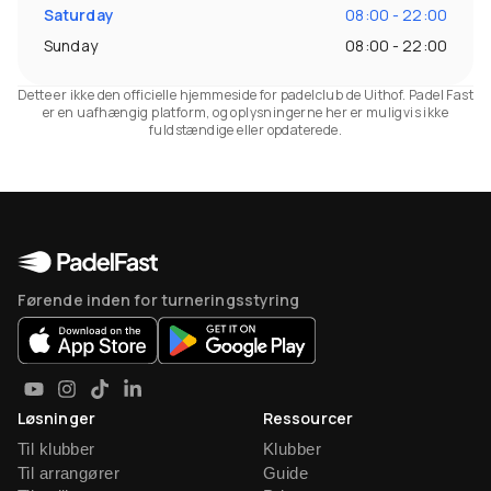
Saturday
08:00 - 22:00
Sunday
08:00 - 22:00
Dette er ikke den officielle hjemmeside for padelclub de Uithof. Padel Fast
er en uafhængig platform, og oplysningerne her er muligvis ikke
fuldstændige eller opdaterede.
Førende inden for turneringsstyring
Løsninger
Ressourcer
Til klubber
Klubber
Til arrangører
Guide