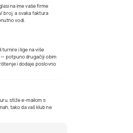
glasi na ime vaše firme
DV broj, a svaka faktura
enutno vodi.
urnire i lige na više
a — potpuno drugačiji obim
ištenje i dodaje poslovno
uru, stiže e-mailom s
ah, tako da vaš klub ne