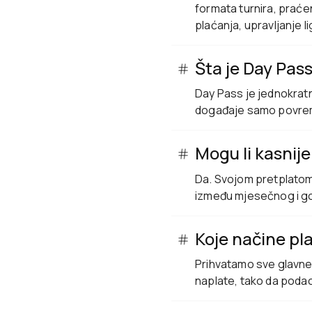
formata turnira, praće
plaćanja, upravljanje 
Šta je Day Pas
Day Pass je jednokratn
događaje samo povreme
Mogu li kasnije
Da. Svojom pretplatom 
između mjesečnog i god
Koje načine pl
Prihvatamo sve glavne 
naplate, tako da podac