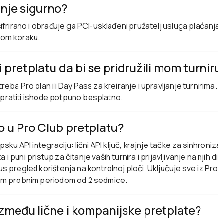
anje sigurno?
ifrirano i obrađuje ga PCI-usklađeni pružatelj usluga plaćanja
kom koraku.
či pretplatu da bi se pridružili mom turnir
eba Pro plan ili Day Pass za kreiranje i upravljanje turnirima. 
 i pratiti ishode potpuno besplatno.
o u Pro Club pretplatu?
psku API integraciju: lični API ključ, krajnje tačke za sinhroni
ta i puni pristup za čitanje vaših turnira i prijavljivanje na njih 
s pregled korištenja na kontrolnoj ploči. Uključuje sve iz Pr
im probnim periodom od 2 sedmice.
 između lične i kompanijske pretplate?