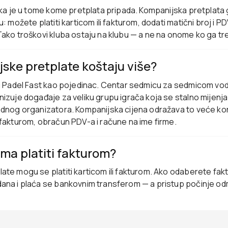
lika je u tome kome pretplata pripada. Kompanijska pretplata 
u: možete platiti karticom ili fakturom, dodati matični broj i P
Tako troškovi kluba ostaju na klubu — a ne na onome ko ga tr
ske pretplate koštaju više?
i Padel Fast kao pojedinac. Centar sedmicu za sedmicom vodi t
nizuje događaje za veliku grupu igrača koja se stalno mijenj
ednog organizatora. Kompanijska cijena odražava to veće kor
 fakturom, obračun PDV-a i račune na ime firme.
rma platiti fakturom?
ate mogu se platiti karticom ili fakturom. Ako odaberete fakt
ana i plaća se bankovnim transferom — a pristup počinje odm