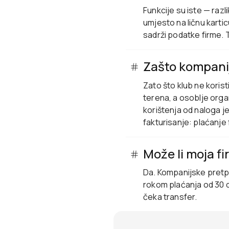
Funkcije su iste — raz
umjesto na ličnu kartic
sadrži podatke firme. 
Zašto kompanij
Zato što klub ne korist
terena, a osoblje orga
korištenja od naloga j
fakturisanje: plaćanje
Može li moja fi
Da. Kompanijske pretpl
rokom plaćanja od 30 d
čeka transfer.