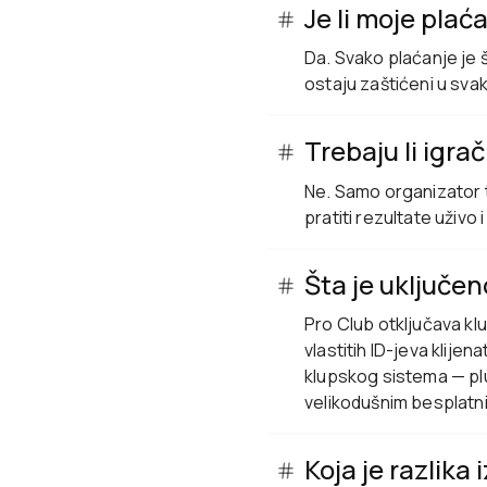
Je li moje plać
Da. Svako plaćanje je š
ostaju zaštićeni u sva
Trebaju li igra
Ne. Samo organizator tr
pratiti rezultate uživo
Šta je uključen
Pro Club otključava klu
vlastitih ID-jeva klijena
klupskog sistema — plu
velikodušnim besplatn
Koja je razlika