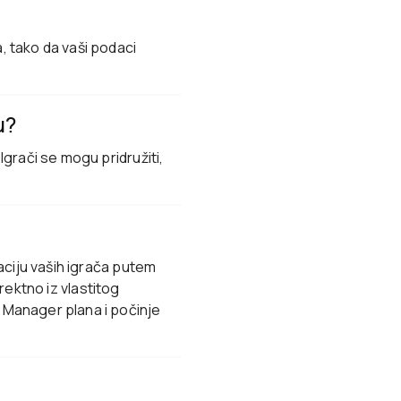
, tako da vaši podaci
u?
Igrači se mogu pridružiti,
zaciju vaših igrača putem
direktno iz vlastitog
o Manager plana i počinje