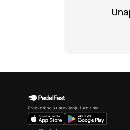
Unap
Predvoding u upravljanju turnirima