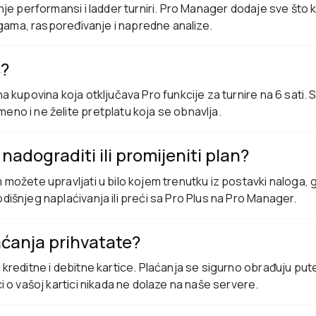
nje performansi i ladder turniri. Pro Manager dodaje sve što 
ligama, raspoređivanje i napredne analize.
s?
a kupovina koja otključava Pro funkcije za turnire na 6 sati.
no i ne želite pretplatu koja se obnavlja.
 nadograditi ili promijeniti plan?
možete upravljati u bilo kojem trenutku iz postavki naloga,
išnjeg naplaćivanja ili preći sa Pro Plus na Pro Manager.
aćanja prihvatate?
kreditne i debitne kartice. Plaćanja se sigurno obrađuju pu
i o vašoj kartici nikada ne dolaze na naše servere.