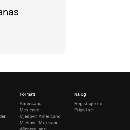
danas
Formati
Nalog
Americano
Registrujte se
Mexicano
Prijavi se
der
Mješoviti Americano
Mješoviti Mexicano
Winners lane