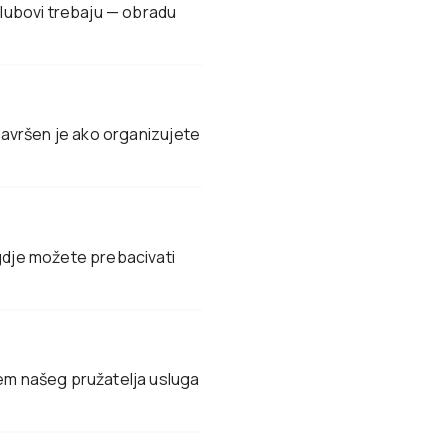
klubovi trebaju — obradu
 Savršen je ako organizujete
 gdje možete prebacivati
tem našeg pružatelja usluga