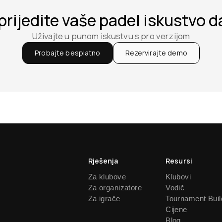
rijedite vaše padel iskustvo 
Uživajte u punom iskustvu s pro verzijom
Probajte besplatno
Rezervirajte demo
Rješenja
Resursi
Za klubove
Klubovi
Za organizatore
Vodič
Za igrače
Tournament Buil
Cijene
Blog