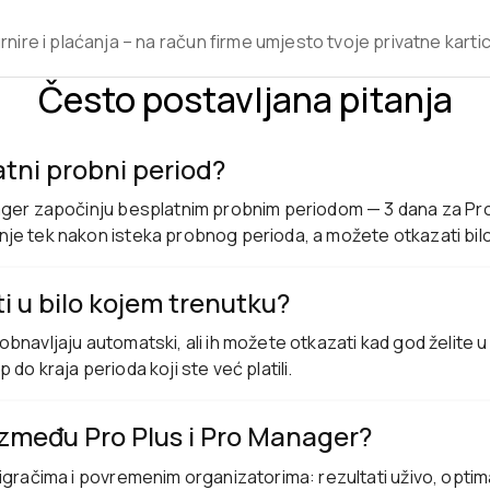
urnire i plaćanja – na račun firme umjesto tvoje privatne karti
Često postavljana pitanja
latni probni period?
ager započinju besplatnim probnim periodom — 3 dana za Pro 
je tek nakon isteka probnog perioda, a možete otkazati bilo
i u bilo kojem trenutku?
obnavljaju automatski, ali ih možete otkazati kad god želite
 do kraja perioda koji ste već platili.
 između Pro Plus i Pro Manager?
 igračima i povremenim organizatorima: rezultati uživo, optim