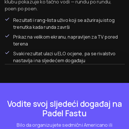
klubu pokazuje ko tačno vodi — rundu po rundu,
poen po poen.
Rezultati i rang-lista uživo koji se ažuriraju istog
trenutka kada runda završi
Prikaz na velikom ekranu, napravljen za TV pored
terena
Svaki rezultat ulazi u ELO ocjene, pa se rivalstvo
UŽIVO
Veliki ekran uz teren · runde i rang-lista uživo
nastavlja i na sljedećem događaju
Vodite svoj sljedeći događaj na
Padel Fastu
Bilo da organizujete sedmični Americano ili