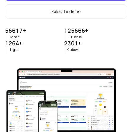
Zakažite demo
56617
+
125666
+
Igrači
Turniri
1264
+
2301
+
Lige
Klubovi