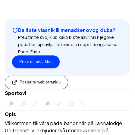
Da li ste vlasnik ili menadžer ovog kluba?
Preuzmite svoj klub kako biste ažurirali njegove
podatke, upravljali stranicom i doprli do igrača na
Padel Fastu.
Preuzmi ovaj klub
Posjetite web stranicu
Sportovi
Opis
Välkommen till våra padelbanor här på Lannalodge
Golfresort. Vi erbjuder två utomhusbanor på