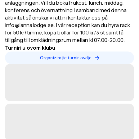
anläggningen. Vill du boka frukost, lunch, middag,
konferens och övernattning i samband med denna
aktivitet så önskar vi att ni kontaktar oss på
info@lannalodge.se. I vår reception kan du hyra rack
för 50 kr/timme, köpa bollar för 100 kr/3 st samt få
tillgång till omklädningsrum mellan kl 07.00-20.00.
Turniri u ovom klubu
Organizirajte turnir ovdje