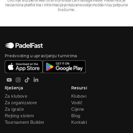
Ovo nije službena web stranica kluba Lannalodge Padel. Padel Fast je
nezavisna platforma i informacije prikazane ovdje možda nisu potpune
ili ažurne.
Predvoding u upravljanju turnirima
Rješenja
Resursi
Za klubove
Klubovi
Za organizatore
Vodič
Za igrače
Cijene
Rejting sistem
Blog
Tournament Builder
Kontakt