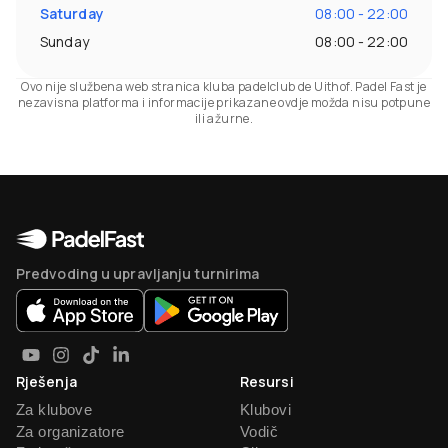
Saturday
08:00 - 22:00
Sunday
08:00 - 22:00
Ovo nije službena web stranica kluba padelclub de Uithof. Padel Fast je
nezavisna platforma i informacije prikazane ovdje možda nisu potpune
ili ažurne.
Predvoding u upravljanju turnirima
Rješenja
Resursi
Za klubove
Klubovi
Za organizatore
Vodič