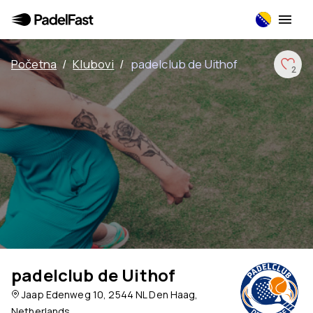
Početna
/
Klubovi
/
padelclub de Uithof
2
padelclub de Uithof
Jaap Edenweg 10, 2544 NL Den Haag,
Netherlands