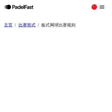
主页
/
比赛形式
/
板式网球比赛规则