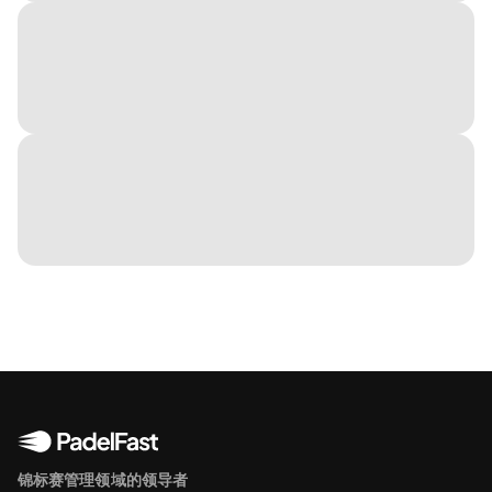
锦标赛管理领域的领导者