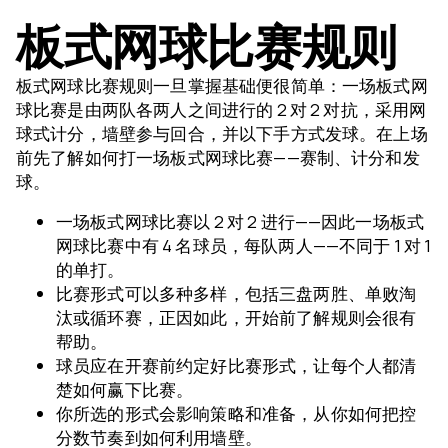
板式网球比赛规则
板式网球比赛规则一旦掌握基础便很简单：一场板式网
球比赛是由两队各两人之间进行的 2 对 2 对抗，采用网
球式计分，墙壁参与回合，并以下手方式发球。在上场
前先了解如何打一场板式网球比赛——赛制、计分和发
球。
一场板式网球比赛以 2 对 2 进行——因此一场板式
网球比赛中有 4 名球员，每队两人——不同于 1 对 1
的单打。
比赛形式可以多种多样，包括三盘两胜、单败淘
汰或循环赛，正因如此，开始前了解规则会很有
帮助。
球员应在开赛前约定好比赛形式，让每个人都清
楚如何赢下比赛。
你所选的形式会影响策略和准备，从你如何把控
分数节奏到如何利用墙壁。