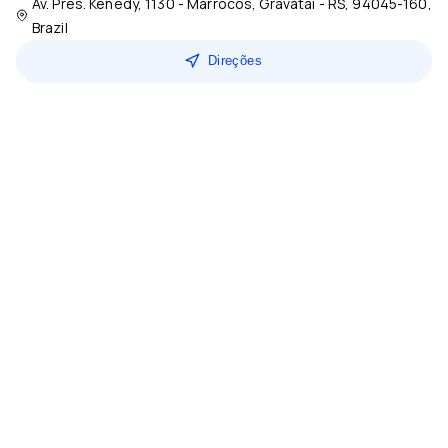
Av. Pres. Kenedy, 1130 - Marrocos, Gravataí - RS, 94045-160,
Brazil
Direções