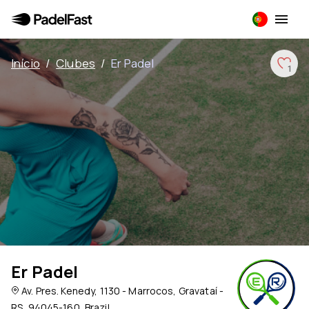
Início
/
Clubes
/
Er Padel
1
Er Padel
Av. Pres. Kenedy, 1130 - Marrocos, Gravataí -
RS, 94045-160, Brazil