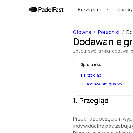
Rozwiązania
Zasoby
Główna
/
Poradniki
/
Do
Dodawanie gra
Zbuduj swój skład: dodawaj gr
Spis treści
1
.
Przegląd
2
.
Dodawanie graczy
1
.
Przegląd
Przed rozpoczęciem wypeł
indywidualne potrzebują 
Pasek sterowania lobby u 