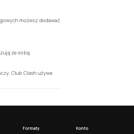
h ligowych możesz dodawać
izują ze sobą.
aczy. Club Clash używa
Formaty
Konto