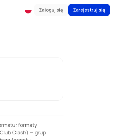
Zaloguj się
Zarejestruj się
ormatu: formaty
Club Clash) — grup.
jego formatu.