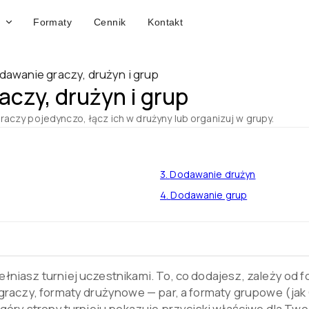
Formaty
Cennik
Kontakt
dawanie graczy, drużyn i grup
czy, drużyn i grup
aczy pojedynczo, łącz ich w drużyny lub organizuj w grupy.
3
.
Dodawanie drużyn
4
.
Dodawanie grup
niasz turniej uczestnikami. To, co dodajesz, zależy od f
graczy, formaty drużynowe — par, a formaty grupowe (jak 
góry strony turnieju pokazuje przyciski właściwe dla Two