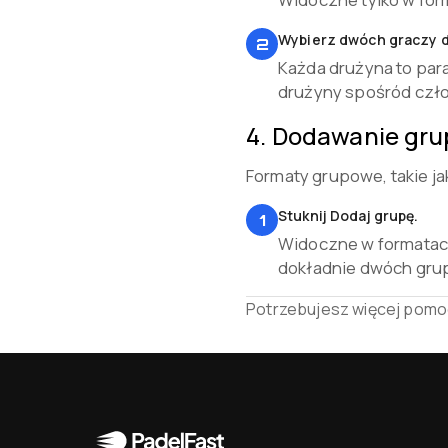
Wybierz dwóch graczy d
2
Każda drużyna to par
drużyny spośród czło
4
.
Dodawanie gru
Formaty grupowe, takie ja
Stuknij Dodaj grupę.
1
Widoczne w formatach
dokładnie dwóch gru
Potrzebujesz więcej pomo