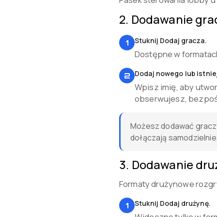
2
.
Dodawanie gra
Stuknij Dodaj gracza.
1
Dostępne w formatach
Dodaj nowego lub istnie
2
Wpisz imię, aby utwor
obserwujesz, bezpośre
Możesz dodawać graczy
dołączają samodzielnie
3
.
Dodawanie dru
Formaty drużynowe rozgryw
Stuknij Dodaj drużynę.
1
Widoczne tylko w fo