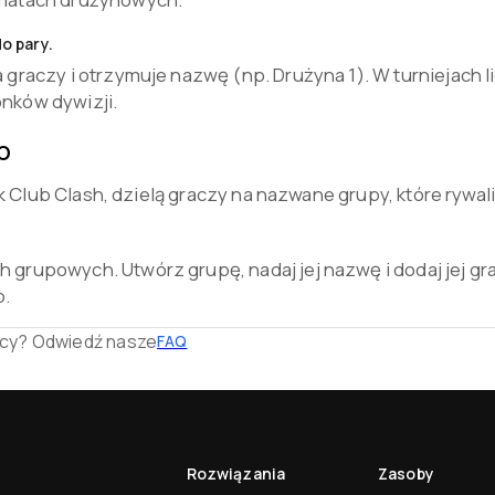
o pary.
a graczy i otrzymuje nazwę (np. Drużyna 1). W turniejac
nków dywizji.
p
k Club Clash, dzielą graczy na nazwane grupy, które rywal
 grupowych. Utwórz grupę, nadaj jej nazwę i dodaj jej gr
p.
cy? Odwiedź nasze
FAQ
Rozwiązania
Zasoby