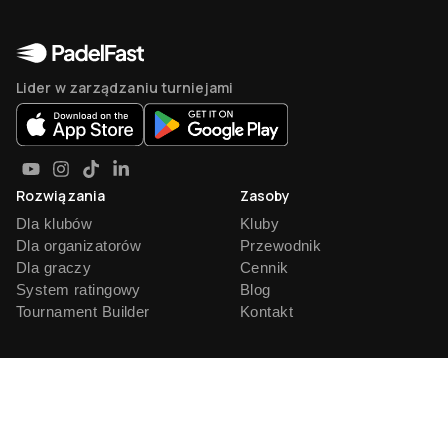
Lider w zarządzaniu turniejami
Rozwiązania
Zasoby
Dla klubów
Kluby
Dla organizatorów
Przewodnik
Dla graczy
Cennik
System ratingowy
Blog
Tournament Builder
Kontakt
Formaty
Konto
Americano
Zarejestruj się
Mexicano
Zaloguj się
Mix Americano