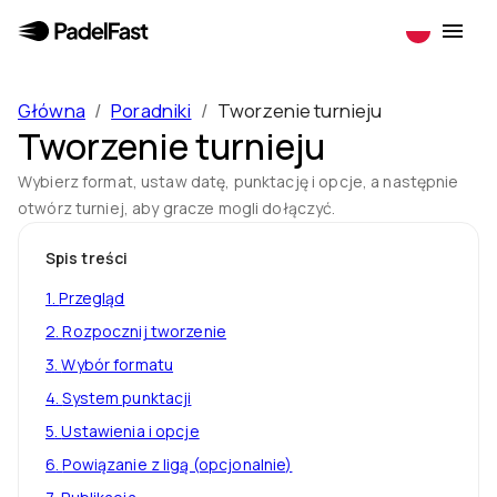
Główna
/
Poradniki
/
Tworzenie turnieju
Tworzenie turnieju
Wybierz format, ustaw datę, punktację i opcje, a następnie
otwórz turniej, aby gracze mogli dołączyć.
Spis treści
1
.
Przegląd
2
.
Rozpocznij tworzenie
3
.
Wybór formatu
4
.
System punktacji
5
.
Ustawienia i opcje
6
.
Powiązanie z ligą (opcjonalnie)