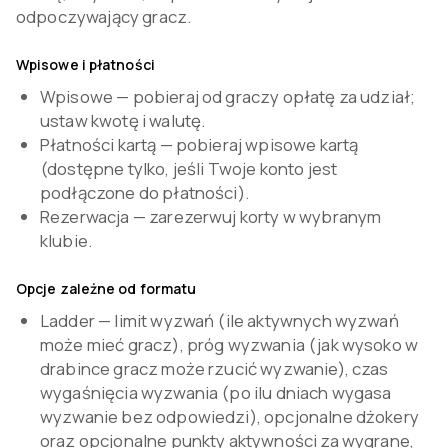
odpoczywający gracz.
Wpisowe i płatności
Wpisowe — pobieraj od graczy opłatę za udział;
ustaw kwotę i walutę.
Płatności kartą — pobieraj wpisowe kartą
(dostępne tylko, jeśli Twoje konto jest
podłączone do płatności).
Rezerwacja — zarezerwuj korty w wybranym
klubie.
Opcje zależne od formatu
Ladder — limit wyzwań (ile aktywnych wyzwań
może mieć gracz), próg wyzwania (jak wysoko w
drabince gracz może rzucić wyzwanie), czas
wygaśnięcia wyzwania (po ilu dniach wygasa
wyzwanie bez odpowiedzi), opcjonalne dżokery
oraz opcjonalne punkty aktywności za wygrane,