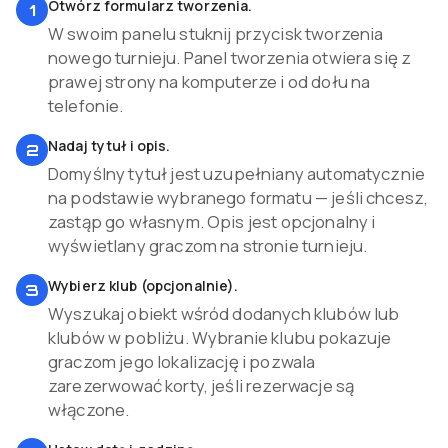
Otwórz formularz tworzenia.
1
W swoim panelu stuknij przycisk tworzenia
nowego turnieju. Panel tworzenia otwiera się z
prawej strony na komputerze i od dołu na
telefonie.
Nadaj tytuł i opis.
2
Domyślny tytuł jest uzupełniany automatycznie
na podstawie wybranego formatu — jeśli chcesz,
zastąp go własnym. Opis jest opcjonalny i
wyświetlany graczom na stronie turnieju.
Wybierz klub (opcjonalnie).
3
Wyszukaj obiekt wśród dodanych klubów lub
klubów w pobliżu. Wybranie klubu pokazuje
graczom jego lokalizację i pozwala
zarezerwować korty, jeśli rezerwacje są
włączone.