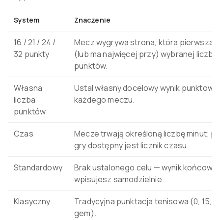
System
Znaczenie
16 / 21 / 24 /
Mecz wygrywa strona, która pierwsza o
32 punkty
(lub ma najwięcej przy) wybranej liczbie
punktów.
Własna
Ustal własny docelowy wynik punktowy 
liczba
każdego meczu.
punktów
Czas
Mecze trwają określoną liczbę minut; 
gry dostępny jest licznik czasu.
Standardowy
Brak ustalonego celu — wynik końcowy
wpisujesz samodzielnie.
Klasyczny
Tradycyjna punktacja tenisowa (0, 15, 30
gem).