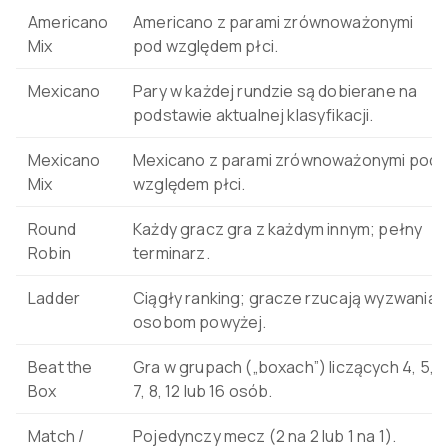
Americano
Americano z parami zrównoważonymi
Mix
pod względem płci.
Mexicano
Pary w każdej rundzie są dobierane na
podstawie aktualnej klasyfikacji.
Mexicano
Mexicano z parami zrównoważonymi pod
Mix
względem płci.
Round
Każdy gracz gra z każdym innym; pełny
Robin
terminarz.
Ladder
Ciągły ranking; gracze rzucają wyzwania
osobom powyżej.
Beat the
Gra w grupach („boxach”) liczących 4, 5,
Box
7, 8, 12 lub 16 osób.
Match /
Pojedynczy mecz (2 na 2 lub 1 na 1).