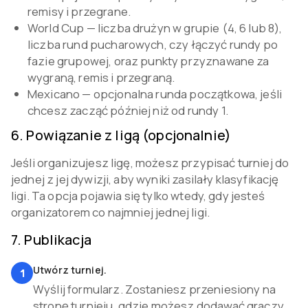
remisy i przegrane.
World Cup — liczba drużyn w grupie (4, 6 lub 8),
liczba rund pucharowych, czy łączyć rundy po
fazie grupowej, oraz punkty przyznawane za
wygraną, remis i przegraną.
Mexicano — opcjonalna runda początkowa, jeśli
chcesz zacząć później niż od rundy 1.
6
.
Powiązanie z ligą (opcjonalnie)
Jeśli organizujesz ligę, możesz przypisać turniej do
jednej z jej dywizji, aby wyniki zasilały klasyfikację
ligi. Ta opcja pojawia się tylko wtedy, gdy jesteś
organizatorem co najmniej jednej ligi.
7
.
Publikacja
Utwórz turniej.
1
Wyślij formularz. Zostaniesz przeniesiony na
stronę turnieju, gdzie możesz dodawać graczy,