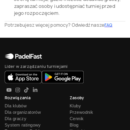
zapraszać osoby i udostępniać turniej przed
jego rozpoczęciem.
Potrzebujesz więcej pomocy? Odwiedź nasze
FAQ
Lider w zarządzaniu turniejami
Rozwiązania
Zasoby
Dla klubów
Kluby
Dla organizatorów
Przewodnik
Dla graczy
Cennik
System ratingowy
Blog