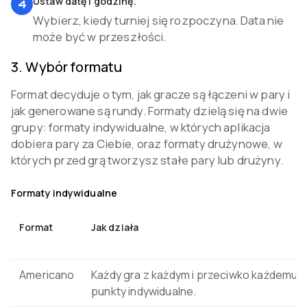
Ustaw datę i godzinę.
4
Wybierz, kiedy turniej się rozpoczyna. Data nie
może być w przeszłości.
3
.
Wybór formatu
Format decyduje o tym, jak gracze są łączeni w pary i
jak generowane są rundy. Formaty dzielą się na dwie
grupy: formaty indywidualne, w których aplikacja
dobiera pary za Ciebie, oraz formaty drużynowe, w
których przed grą tworzysz stałe pary lub drużyny.
Formaty indywidualne
Format
Jak działa
Americano
Każdy gra z każdym i przeciwko każdemu;
punkty indywidualne.