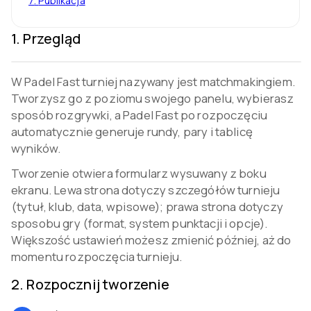
7
.
Publikacja
1
.
Przegląd
W Padel Fast turniej nazywany jest matchmakingiem.
Tworzysz go z poziomu swojego panelu, wybierasz
sposób rozgrywki, a Padel Fast po rozpoczęciu
automatycznie generuje rundy, pary i tablicę
wyników.
Tworzenie otwiera formularz wysuwany z boku
ekranu. Lewa strona dotyczy szczegółów turnieju
(tytuł, klub, data, wpisowe); prawa strona dotyczy
sposobu gry (format, system punktacji i opcje).
Większość ustawień możesz zmienić później, aż do
momentu rozpoczęcia turnieju.
2
.
Rozpocznij tworzenie