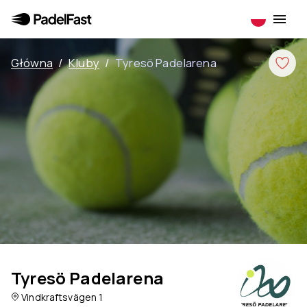
Główna
/
Kluby
/
Tyresö Padelarena
Tyresö Padelarena
Vindkraftsvägen 1