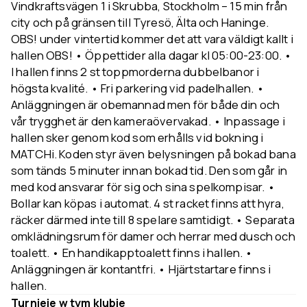
Vindkraftsvägen 1 i Skrubba, Stockholm – 15 min från
city och på gränsen till Tyresö, Älta och Haninge.
OBS! under vintertid kommer det att vara väldigt kallt i
hallen OBS! • Öppettider alla dagar kl 05:00-23:00. •
I hallen finns 2 st toppmorderna dubbelbanor i
högsta kvalité. • Fri parkering vid padelhallen. •
Anläggningen är obemannad men för både din och
vår trygghet är den kameraövervakad. • Inpassage i
hallen sker genom kod som erhålls vid bokning i
MATCHi. Koden styr även belysningen på bokad bana
som tänds 5 minuter innan bokad tid. Den som går in
med kod ansvarar för sig och sina spelkompisar. •
Bollar kan köpas i automat. 4 st racket finns att hyra,
räcker därmed inte till 8 spelare samtidigt. • Separata
omklädningsrum för damer och herrar med dusch och
toalett. • En handikapptoalett finns i hallen. •
Anläggningen är kontantfri. • Hjärtstartare finns i
hallen.
Turnieje w tym klubie