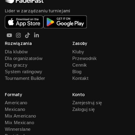
Lider w zarządzaniu turniejami
Rozwiązania
Zasoby
Dla klubów
Kluby
Dla organizatorów
Przewodnik
Dla graczy
Cennik
System ratingowy
Blog
Tournament Builder
Kontakt
Formaty
Konto
Americano
Zarejestruj się
Mexicano
Zaloguj się
Mix Americano
Mix Mexicano
Winnerslane