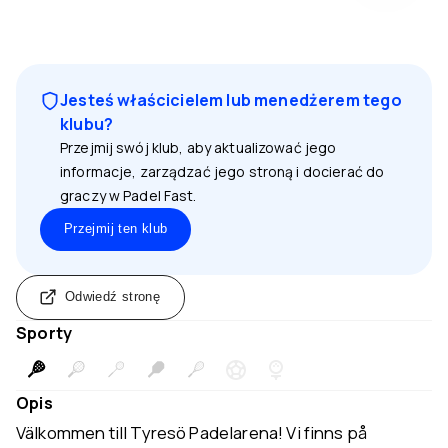
Jesteś właścicielem lub menedżerem tego
klubu?
Przejmij swój klub, aby aktualizować jego
informacje, zarządzać jego stroną i docierać do
graczy w Padel Fast.
Przejmij ten klub
Odwiedź stronę
Sporty
Opis
Välkommen till Tyresö Padelarena! Vi finns på