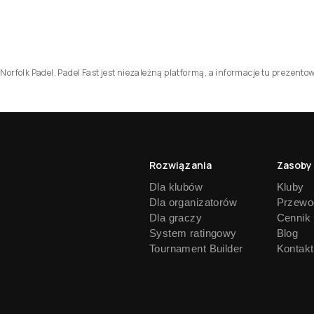
bu Norfolk Padel. Padel Fast jest niezależną platformą, a informacje tu prezen
Rozwiązania
Zasoby
Dla klubów
Kluby
Dla organizatorów
Przewo
Dla graczy
Cennik
System ratingowy
Blog
Tournament Builder
Kontakt