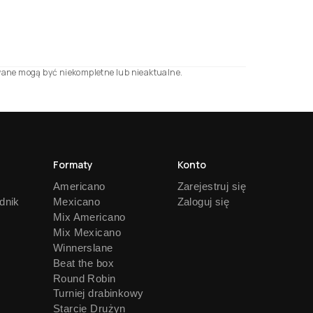
towane mogą być niekompletne lub nieaktualne.
Formaty
Konto
Americano
Zarejestruj się
dnik
Mexicano
Zaloguj się
Mix Americano
Mix Mexicano
Winnerslane
Beat the box
Round Robin
Turniej drabinkowy
Starcie Drużyn