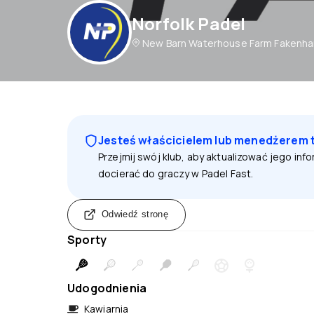
Norfolk Padel
New Barn Waterhouse Farm Fakenha
Jesteś właścicielem lub menedżerem 
Przejmij swój klub, aby aktualizować jego inf
docierać do graczy w Padel Fast.
Odwiedź stronę
Sporty
Udogodnienia
Kawiarnia