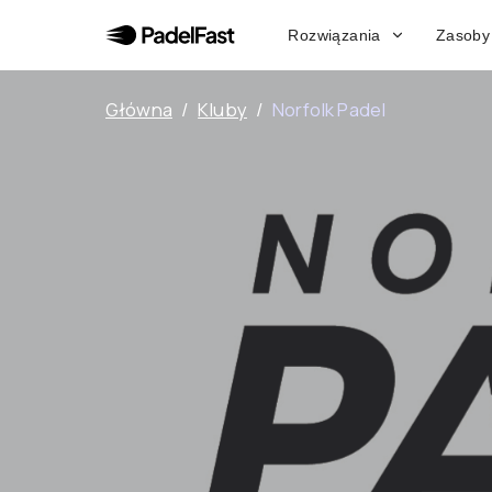
Rozwiązania
Zasoby
Główna
/
Kluby
/
Norfolk Padel