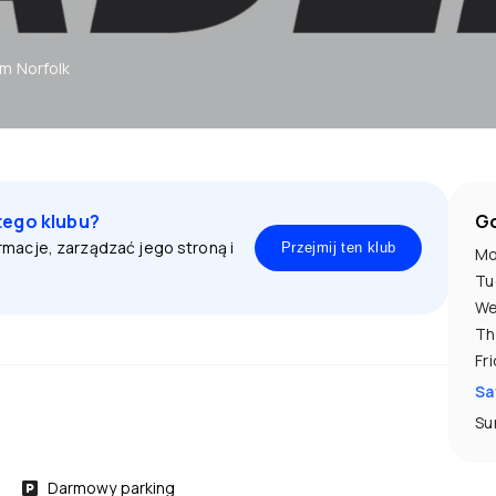
m Norfolk
tego klubu?
Go
ormacje, zarządzać jego stroną i
Przejmij ten klub
Mo
Tu
We
Th
Fr
Sa
Su
Darmowy parking