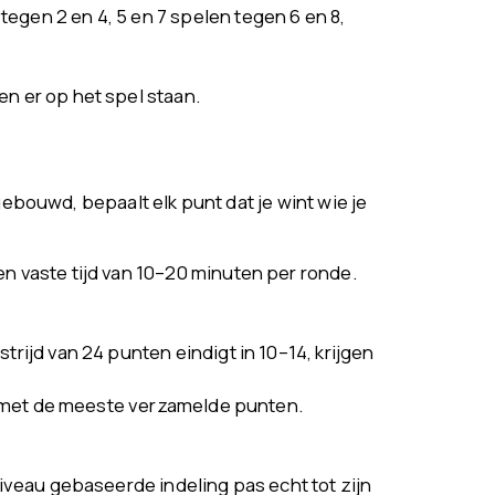
egen 2 en 4, 5 en 7 spelen tegen 6 en 8,
en er op het spel staan.
gebouwd, bepaalt elk punt dat je wint wie je
en vaste tijd van 10–20 minuten per ronde.
trijd van 24 punten eindigt in 10–14, krijgen
ler met de meeste verzamelde punten.
iveau gebaseerde indeling pas echt tot zijn