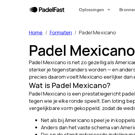
Oplossingen
Bronne
Home
/
Formaten
/
Padel Mexicano
Padel Mexicano
Padel Mexicano is net zo gezellig als America
sterker je tegenstanders worden — en anders
precies daarom voelt Mexicano eerlijker da
Wat is Padel Mexicano?
Padel Mexicano is een prestatiegericht padel
tegen wie je elke ronde speelt. Een loting b
vergelijkbare vorm gekoppeld, zodat de wedst
Net als bij Americano speel je in koppel
Anders dan het vaste schema van Americ
Die op de stand gebaseerde indeling maa