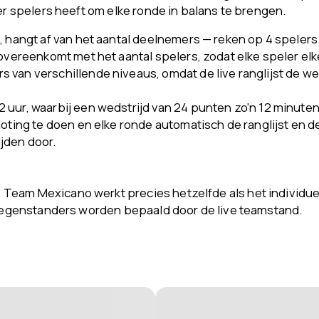
eer spelers heeft om elke ronde in balans te brengen.
, hangt af van het aantal deelnemers — reken op 4 spelers
 overeenkomt met het aantal spelers, zodat elke speler elk
van verschillende niveaus, omdat de live ranglijst de weds
uur, waarbij een wedstrijd van 24 punten zo'n 12 minuten
 loting te doen en elke ronde automatisch de ranglijst e
jden door.
Team Mexicano werkt precies hetzelfde als het individuel
e tegenstanders worden bepaald door de live teamstand.