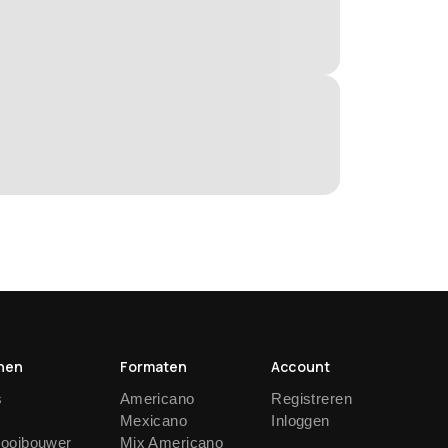
nen
Formaten
Account
s
Americano
Registreren
Mexicano
Inloggen
nooibouwer
Mix Americano