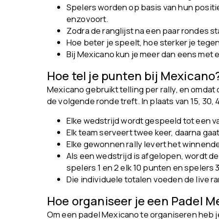
Spelers worden op basis van hun positie
enzovoort.
Zodra de ranglijst na een paar rondes st
Hoe beter je speelt, hoe sterker je teg
Bij Mexicano kun je meer dan eens met 
Hoe tel je punten bij Mexicano
Mexicano gebruikt telling per rally, en omdat 
de volgende ronde treft. In plaats van 15, 30, 
Elke wedstrijd wordt gespeeld tot een v
Elk team serveert twee keer, daarna gaa
Elke gewonnen rally levert het winnend
Als een wedstrijd is afgelopen, wordt de
spelers 1 en 2 elk 10 punten en spelers 3
Die individuele totalen voeden de live r
Hoe organiseer je een Padel M
Om een padel Mexicano te organiseren heb je