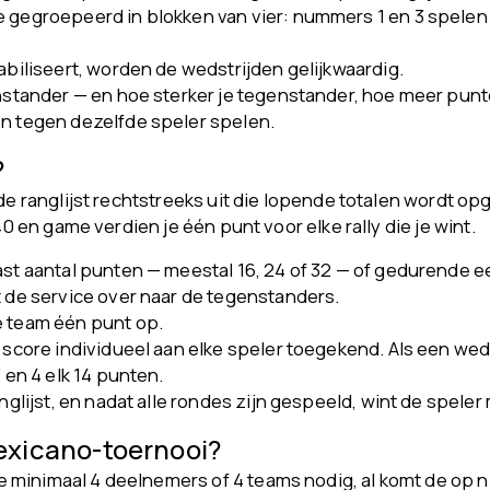
 gegroepeerd in blokken van vier: nummers 1 en 3 spelen t
abiliseert, worden de wedstrijden gelijkwaardig.
enstander — en hoe sterker je tegenstander, hoe meer punt
en tegen dezelfde speler spelen.
?
de ranglijst rechtstreeks uit die lopende totalen wordt op
40 en game verdien je één punt voor elke rally die je wint.
ast aantal punten — meestal 16, 24 of 32 — of gedurende e
t de service over naar de tegenstanders.
e team één punt op.
 score individueel aan elke speler toegekend. Als een weds
 en 4 elk 14 punten.
anglijst, en nadat alle rondes zijn gespeeld, wint de spe
exicano-toernooi?
 minimaal 4 deelnemers of 4 teams nodig, al komt de op n