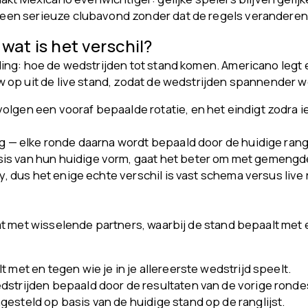
t een serieuze clubavond zonder dat de regels veranderen
at is het verschil?
ng: hoe de wedstrijden tot stand komen. Americano legt e
op uit de live stand, zodat de wedstrijden spannender wo
olgen een vooraf bepaalde rotatie, en het eindigt zodra 
g — elke ronde daarna wordt bepaald door de huidige rangl
s van hun huidige vorm, gaat het beter om met gemengde 
y, dus het enige echte verschil is vast schema versus live r
 met wisselende partners, waarbij de stand bepaalt met en
 met en tegen wie je in je allereerste wedstrijd speelt.
dstrijden bepaald door de resultaten van de vorige ronde
esteld op basis van de huidige stand op de ranglijst.