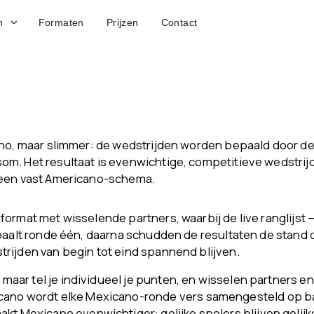
n
Formaten
Prijzen
Contact
no, maar slimmer: de wedstrijden worden bepaald door de li
om. Het resultaat is evenwichtige, competitieve wedstri
n een vast Americano-schema.
format met wisselende partners, waarbij de live ranglijst
epaalt ronde één, daarna schudden de resultaten de stand 
rijden van begin tot eind spannend blijven.
s maar tel je individueel je punten, en wisselen partners 
ano wordt elke Mexicano-ronde vers samengesteld op basi
kt Mexicano evenwichtiger: gelijke spelers blijven gelijke