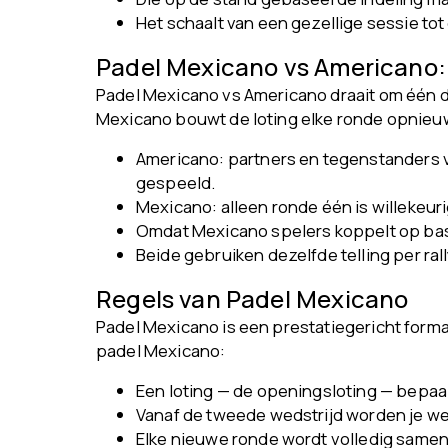
Het schaalt van een gezellige sessie to
Padel Mexicano vs Americano: w
Padel Mexicano vs Americano draait om één di
Mexicano bouwt de loting elke ronde opnieuw 
Americano: partners en tegenstanders v
gespeeld.
Mexicano: alleen ronde één is willekeuri
Omdat Mexicano spelers koppelt op basi
Beide gebruiken dezelfde telling per rall
Regels van Padel Mexicano
Padel Mexicano is een prestatiegericht format
padel Mexicano:
Een loting — de openingsloting — bepaalt
Vanaf de tweede wedstrijd worden je we
Elke nieuwe ronde wordt volledig sameng