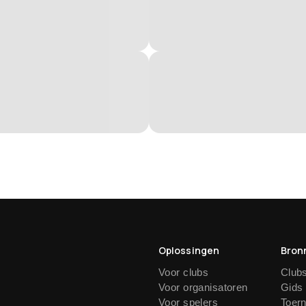
Oplossingen
Bron
Voor clubs
Club
Voor organisatoren
Gids
Voor spelers
Toer