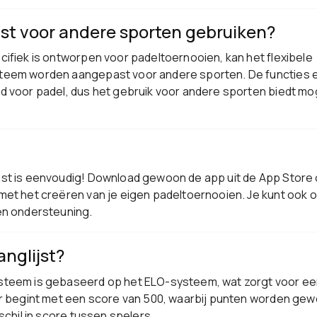
ast voor andere sporten gebruiken?
ifiek is ontworpen voor padeltoernooien, kan het flexibele
eem worden aangepast voor andere sporten. De functies en
 voor padel, dus het gebruik voor andere sporten biedt mog
st is eenvoudig! Download gewoon de app uit de App Store 
met het creëren van je eigen padeltoernooien. Je kunt ook
en ondersteuning.
anglijst?
teem is gebaseerd op het ELO-systeem, wat zorgt voor eer
er begint met een score van 500, waarbij punten worden gew
schil in score tussen spelers.