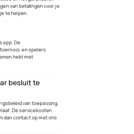
ngen van betalingen voor je
je te helpen.
le app. De
toernooi, en spelers
blemen hebt met
r besluit te
lingsbeleid van toepassing.
rlaat. De servicekosten
em dan contact op met ons