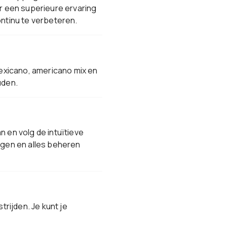
r een superieure ervaring
ntinu te verbeteren.
exicano, americano mix en
uden.
en volg de intuïtieve
digen en alles beheren
trijden. Je kunt je