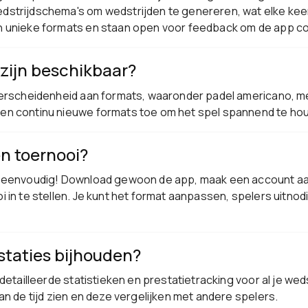
strijdschema's om wedstrijden te genereren, wat elke kee
 unieke formats en staan open voor feedback om de app co
zijn beschikbaar?
verscheidenheid aan formats, waaronder padel americano, m
en continu nieuwe formats toe om het spel spannend te ho
n toernooi?
 eenvoudig! Download gewoon de app, maak een account aan 
 in te stellen. Je kunt het format aanpassen, spelers uitno
estaties bijhouden?
detailleerde statistieken en prestatietracking voor al je weds
an de tijd zien en deze vergelijken met andere spelers.