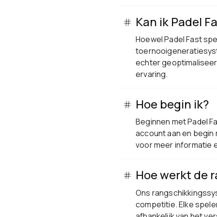
Kan ik Padel F
Hoewel Padel Fast spec
toernooigeneratiesyst
echter geoptimaliseerd
ervaring.
Hoe begin ik?
Beginnen met Padel Fa
account aan en begin 
voor meer informatie 
Hoe werkt de r
Ons rangschikkingssys
competitie. Elke spel
afhankelijk van het ver