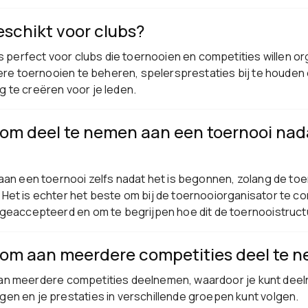
eschikt voor clubs?
is perfect voor clubs die toernooien en competities willen o
dere toernooien te beheren, spelersprestaties bij te houden
 te creëren voor je leden.
k om deel te nemen aan een toernooi nada
aan een toernooi zelfs nadat het is begonnen, zolang de toe
et is echter het beste om bij de toernooiorganisator te con
 geaccepteerd en om te begrijpen hoe dit de toernooistruct
k om aan meerdere competities deel te 
ig aan meerdere competities deelnemen, waardoor je kunt dee
en en je prestaties in verschillende groepen kunt volgen.