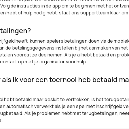
. Volg de instructies in de app om te beginnen met het ontva
gen hebt of hulp nodig hebt, staat ons supportteam klaar om 
talingen?
rijfgeld heeft, kunnen spelers betalingen doen via de mobie
an de betalingsgegevens instellen bij het aanmaken van het 
talen voordat ze deelnemen. Als je al hebt betaald en pro
ontact op met je organisator voor hulp.
als ik voor een toernooi heb betaald maa
oi hebt betaald maar besluit te vertrekken, is het terugbeta
n automatisch verwerkt als je een spel met inschrijfgeld ve
rugbetaald. Als je problemen hebt met terugbetalingen, ne
p.