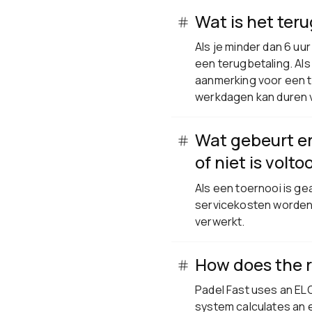
Wat is het ter
Als je minder dan 6 uu
een terugbetaling. Als
aanmerking voor een t
werkdagen kan duren v
Wat gebeurt er
of niet is volto
Als een toernooi is ge
servicekosten worden 
verwerkt.
How does the 
Padel Fast uses an ELO
system calculates an 