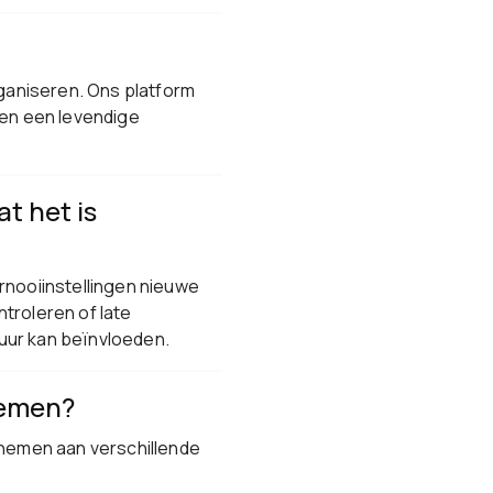
rganiseren. Ons platform
 en een levendige
t het is
rnooiinstellingen nieuwe
troleren of late
uur kan beïnvloeden.
nemen?
lnemen aan verschillende