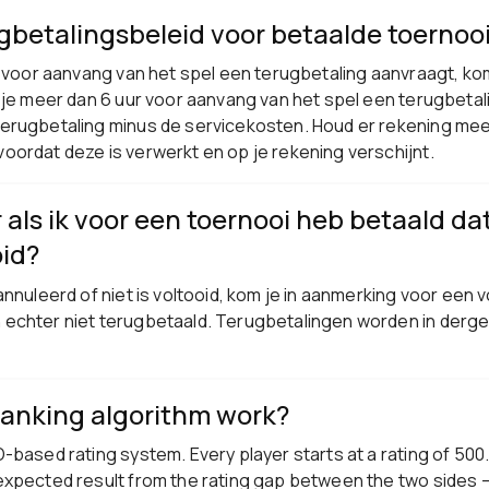
ugbetalingsbeleid voor betaalde toernoo
r voor aanvang van het spel een terugbetaling aanvraagt, kom
 je meer dan 6 uur voor aanvang van het spel een terugbetali
erugbetaling minus de servicekosten. Houd er rekening mee 
oordat deze is verwerkt en op je rekening verschijnt.
 als ik voor een toernooi heb betaald da
oid?
annuleerd of niet is voltooid, kom je in aanmerking voor een v
echter niet terugbetaald. Terugbetalingen worden in dergel
ranking algorithm work?
-based rating system. Every player starts at a rating of 50
expected result from the rating gap between the two sides —