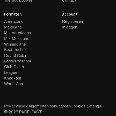
Toernooibouwer
Contact
Formaten
Account
Americano
Registreren
Mexicano
Inloggen
Mix Americano
Mix Mexicano
Winninglane
Beat the box
Round Robin
Laddertoernooi
Club Clash
League
Knockout
World Cup
Privacybeleid
Algemene voorwaarden
Cookies Settings
© 2026 PADELFAST