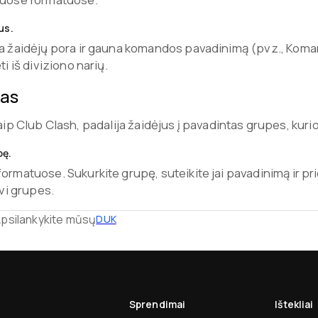
us.
a žaidėjų pora ir gauna komandos pavadinimą (pvz., Koma
i iš diviziono narių.
mas
kaip Club Clash, padalija žaidėjus į pavadintas grupes, kuri
pę.
rmatuose. Sukurkite grupę, suteikite jai pavadinimą ir pri
vi grupes.
Apsilankykite mūsų
DUK
Sprendimai
Ištekliai