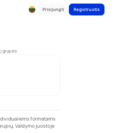
Prisijungti
Registruotis
į grupes.
individualiems formatams
grupių. Valdymo juostoje