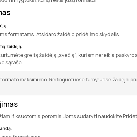
mas
ėją.
ems formatams. Atsidaro žaidėjo pridėjimo skydelis.
mą žaidėją.
kurtumėte greitą žaidėją „svečią“, kuriam nereikia paskyros
avo sąrašo.
iki formato maksimumo. Reitinguotuose turnyruose žaidėjai pri
.
jimas
žiami fiksuotomis poromis. Joms sudaryti naudokite Pridė
mandą.
iuose formatuose.