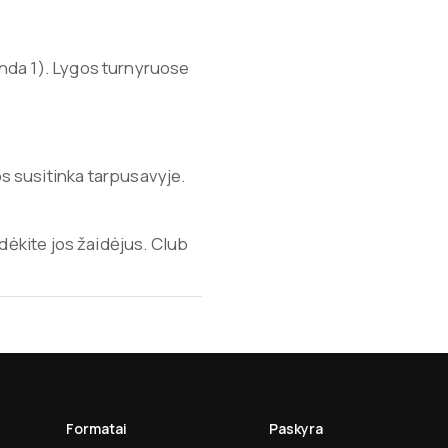
nda 1). Lygos turnyruose
os susitinka tarpusavyje.
dėkite jos žaidėjus. Club
Formatai
Paskyra