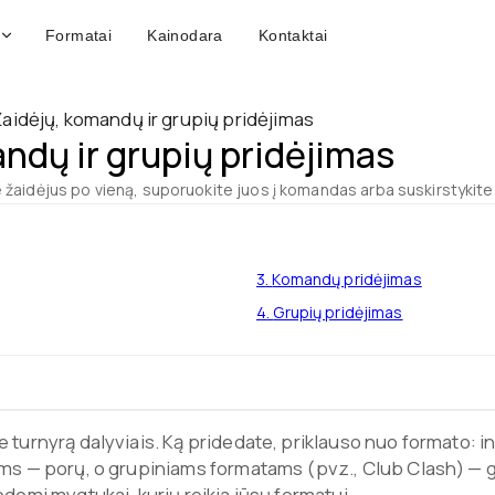
Formatai
Kainodara
Kontaktai
Žaidėjų, komandų ir grupių pridėjimas
ndų ir grupių pridėjimas
 žaidėjus po vieną, suporuokite juos į komandas arba suskirstykite 
3
.
Komandų pridėjimas
4
.
Grupių pridėjimas
e turnyrą dalyviais. Ką pridedate, priklauso nuo formato: 
ams — porų, o grupiniams formatams (pvz., Club Clash) — 
odomi mygtukai, kurių reikia jūsų formatui.