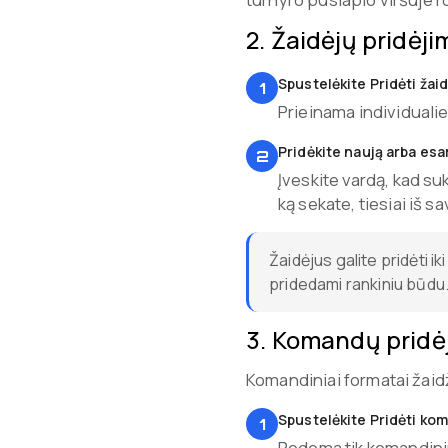
2
.
Žaidėjų pridėji
Spustelėkite Pridėti žaid
1
Prieinama individuali
Pridėkite naują arba esa
2
Įveskite vardą, kad su
ką sekate, tiesiai iš s
Žaidėjus galite pridėti 
pridedami rankiniu būdu
3
.
Komandų pridė
Komandiniai formatai žaid
Spustelėkite Pridėti ko
1
Rodoma tik komandin