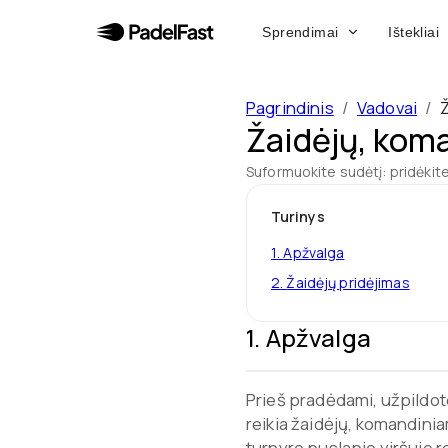
Sprendimai
Ištekliai
Pagrindinis
/
Vadovai
/
Žaidėjų, koma
Suformuokite sudėtį: pridėkite
Turinys
1
.
Apžvalga
2
.
Žaidėjų pridėjimas
1
.
Apžvalga
Prieš pradėdami, užpildot
reikia žaidėjų, komandini
turnyro puslapio viršuje r