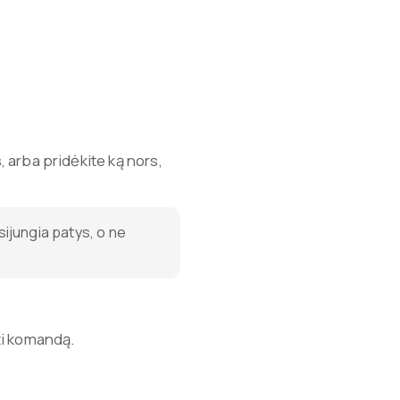
, arba pridėkite ką nors,
sijungia patys, o ne
ti komandą.