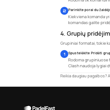
Parinkite porai du žaidėj
2
Kiekviena komanda yr
komandas galite pridėt
4
.
Grupių pridėji
Grupiniai formatai, tokie 
Spustelėkite Pridėti gru
1
Rodoma grupiniuose fo
Clash naudoja lygiai d
Reikia daugiau pagalbos? 