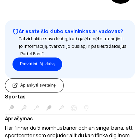
Ar esate šio klubo savininkas ar vadovas?
Patvirtinkite savo klubą, kad galėtumėte atnaujinti
jo informaciją, tvarkyti jo puslapį ir pasiekti žaidėjus
„Padel Fast“.
Patvirtinti šį klubą
Aplankyti svetainę
Sportas
Aprašymas
Här finner du 5 inomhusbanor och en singelbana, ett
sportcenter som erbjuder allt du kan tänka dig inom