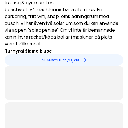
träning & gym samt en
beachvolley/beachtennisbana utomhus. Fri
parkering, fritt wifi, shop, omklädningsrum med
dusch. Vi har även två solarium som du kan använda
via appen ”solappen.se” Om vi inte är bemannade
kan ni hyra racket/köpa bollar i maskiner på plats.
Varmt välkomna!
Turnyrai šiame klube
Surengti turnyrą čia