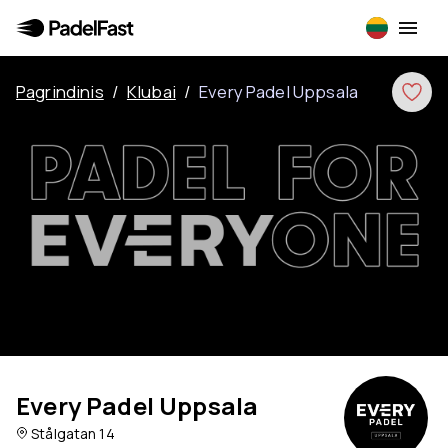
Pagrindinis
/
Klubai
/
Every Padel Uppsala
Every Padel Uppsala
Stålgatan 14