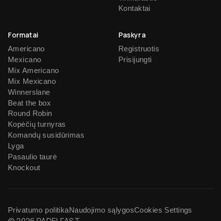
Kontaktai
Formatai
Paskyra
Americano
Registruotis
Mexicano
Prisijungti
Mix Americano
Mix Mexicano
Winnerslane
Beat the box
Round Robin
Kopėčių turnyras
Komandų susidūrimas
Lyga
Pasaulio taurė
Knockout
Privatumo politika
Naudojimo sąlygos
Cookies Settings
© 2026 PADELFAST