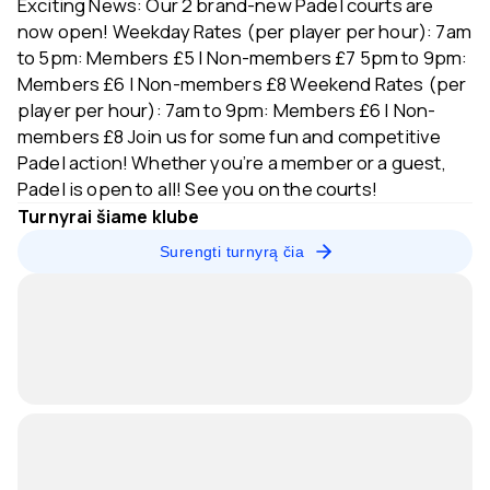
Exciting News: Our 2 brand-new Padel courts are
now open! Weekday Rates (per player per hour): 7am
to 5pm: Members £5 | Non-members £7 5pm to 9pm:
Members £6 | Non-members £8 Weekend Rates (per
player per hour): 7am to 9pm: Members £6 | Non-
members £8 Join us for some fun and competitive
Padel action! Whether you’re a member or a guest,
Padel is open to all! See you on the courts!
Turnyrai šiame klube
Surengti turnyrą čia