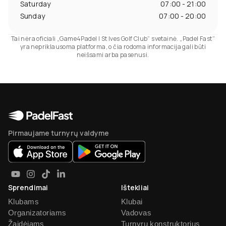
Saturday
07:00 - 21:00
Sunday
07:00 - 20:00
Tai nėra oficiali „Game4Padel | St Ives Golf Club“ svetainė. „Padel Fast“
yra nepriklausoma platforma, o čia rodoma informacija gali būti
neišsami arba pasenusi.
Pirmaujame turnyrų valdyme
Sprendimai
Ištekliai
Klubams
Klubai
Organizatoriams
Vadovas
Žaidėjams
Turnyrų konstruktorius