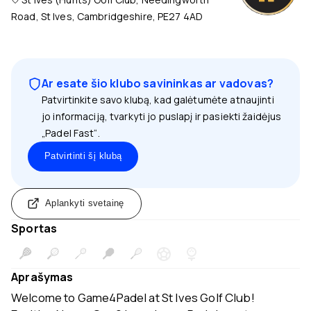
Road, St Ives, Cambridgeshire, PE27 4AD
Ar esate šio klubo savininkas ar vadovas?
Patvirtinkite savo klubą, kad galėtumėte atnaujinti
jo informaciją, tvarkyti jo puslapį ir pasiekti žaidėjus
„Padel Fast“.
Patvirtinti šį klubą
Aplankyti svetainę
Sportas
Aprašymas
Welcome to Game4Padel at St Ives Golf Club!